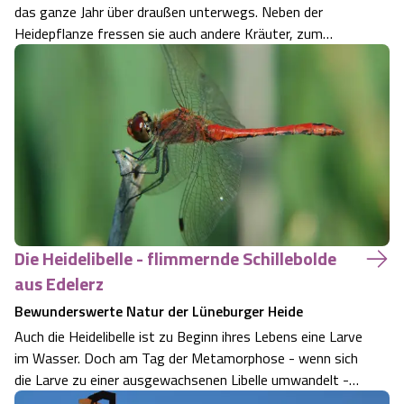
das ganze Jahr über draußen unterwegs. Neben der
Heidepflanze fressen sie auch andere Kräuter, zum
Beispiel wilden Thymian oder wilden Majoran. Diese
verleihen dem Fleisch seinen einzigartigen Geschmack
nach Wildbret. "Die Schnucken würzen sic…
Die Heidelibelle - flimmernde Schillebolde
aus Edelerz
Bewunderswerte Natur der Lüneburger Heide
Auch die Heidelibelle ist zu Beginn ihres Lebens eine Larve
im Wasser. Doch am Tag der Metamorphose - wenn sich
die Larve zu einer ausgewachsenen Libelle umwandelt -
klettert sie an einem Pflanzenhalm aus dem Wasser und