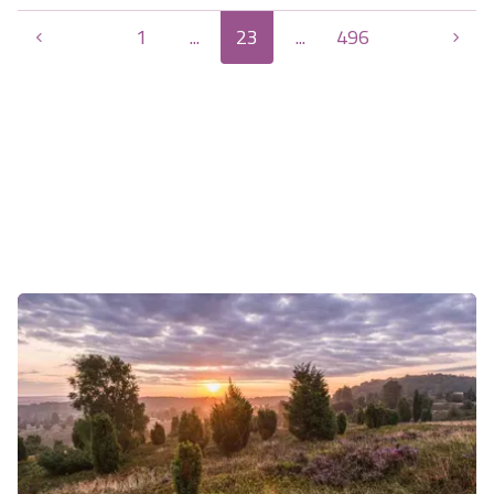
(1868 -1943) , einem wagem…
1
...
23
...
496