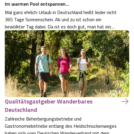
Im warmen Pool entspannen...
Camping
Reiten
Wildpark Lüneburger Heide
Veranstaltungen
Shopping Celle
Mal ganz ehrlich: Urlaub in Deutschland heißt leider nicht
365 Tage Sonnenschein. Ab und zu ist schon ein
Urlaub auf dem Bauernhof
Kutschen
Wildpark Schwarze Berge
bewölkter Tag dabei. Da ist es doch gut, man hat ein
Kulinarisches Celle
Hotel mit Schwimmbad oder Hallenbad. Zu jeder
Urlaub mit Hund
Jahreszeit ist es eine Wohltat in das wohl temperierte
Regionale Küche
Otter Zentrum
Unterkünfte Celle
Schwimmbad einzutauchen. Ob Bahnen zieh…
Last Minute
Tiere
Wildpark Müden
Veranstaltungen & Führungen Celle
Anreise
HeideSpezialitäten
Snow World Bispingen
Kataloge
Unterkünfte
Ralf Schumacher Kart & Bowl
Qualitätsgastgeber Wanderbares
Deutschland
Videos
Naturhotels
Das verrückte Haus
Zahlreiche Beherbergungsbetriebe und
Gastronomiebetriebe entlang des Heidschnuckenweges
Shop
Urlaub mit Hund
Abenteuerland Trampolin-Park
haben sich vom Deutschen Wanderverband mit dem