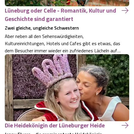
Lüneburg oder Celle - Romantik, Kultur und
Geschichte sind garantiert
Zwei gleiche, ungleiche Schwestern
Aber neben all den Sehenswürdigkeiten,
Kultureinrichtungen, Hotels und Cafes gibt es etwas, das
dem Besucher immer wieder ein zufriedenes Lächeln auf
das Gesicht zaubert: Diese Städte machen Spaß und sind
stressfrei. Ja mehr noch, es legt sich ein Wohlfühl-Gefühl
über denjenigen, der sich in diesen…
Die Heidekönigin der Lüneburger Heide