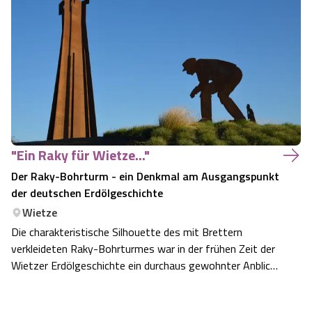
entflatet sich zu einer rotschillernden Libelle. Die
Heidelibelle ist sofort f…
"Ein Raky für Wietze..."
Der Raky-Bohrturm - ein Denkmal am Ausgangspunkt
der deutschen Erdölgeschichte
Wietze
Die charakteristische Silhouette des mit Brettern
verkleideten Raky-Bohrturmes war in der frühen Zeit der
Wietzer Erdölgeschichte ein durchaus gewohnter Anblick
für die Bewohner des kleinen Ortes in der Lüneburger
Heide. Benannt wurde dieser Bohrturm nach Anton Raky