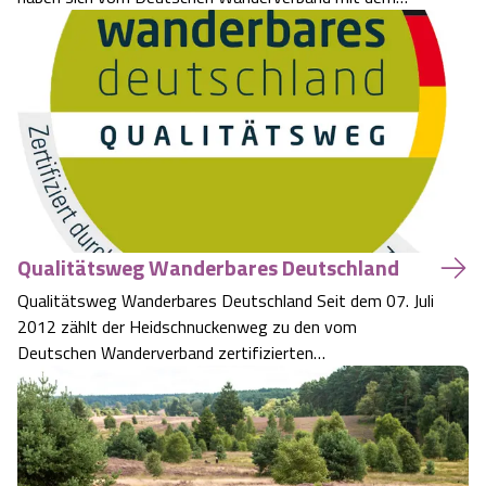
Gütesiegel "Qualitätsgastgeber Wanderbares
Angebote
Urlaub auf dem Bauernhof
Battle Kart Bispingen
Deutschland" zertifizieren lassen. Das Gütesiegel
"Qualitätsgastgeber Wanderbares Deutschland" Mit
Kontakt
Landschaftsführungen
diesem Gütesiegel setz…
Adventure District Bispingen
Veranstaltungen
Unterkünfte
Ausflugsziele
Qualitätsweg Wanderbares Deutschland
Qualitätsweg Wanderbares Deutschland Seit dem 07. Juli
2012 zählt der Heidschnuckenweg zu den vom
Deutschen Wanderverband zertifizierten
"Qualitätswegen Wanderbares Deutschland" und wurde
im Jahr 2015 zum zweiten Mal in Folge mit diesem
Zertifikat ausgezeichnet. Der Heidschnuckenweg -
Qualität auf…