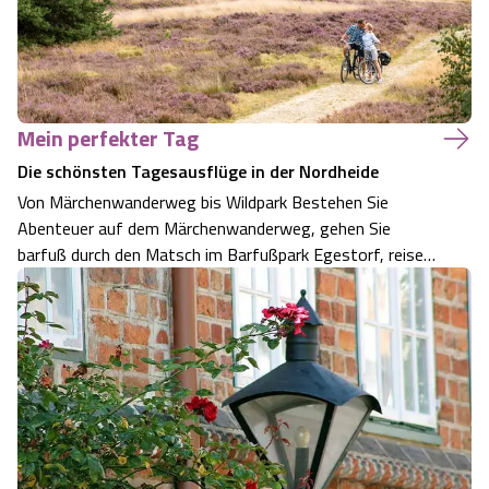
Mein perfekter Tag
Die schönsten Tagesausflüge in der Nordheide
Von Märchenwanderweg bis Wildpark Bestehen Sie
Abenteuer auf dem Märchenwanderweg, gehen Sie
barfuß durch den Matsch im Barfußpark Egestorf, reisen
Sie mit Lichtgeschwindigkeit auf dem Planetenlehrpfad in
Handeloh und verbringen Sie einen Tag mit der Familie in
Kombination mit Wildpark Schwarze Ber…