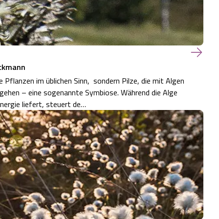
rockmann
e Pflanzen im üblichen Sinn, sondern Pilze, die mit Algen
gehen – eine sogenannte Symbiose. Während die Alge
ergie liefert, steuert de…