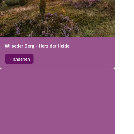
Wilseder Berg - Herz der Heide
ansehen