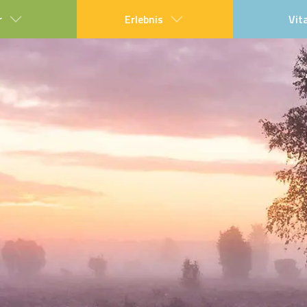
r
Erlebnis
Vit