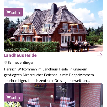
Personen.
online
Landhaus Heide
Schneverdingen
Herzlich Willkommen im Landhaus Heide. In unserem
gepflegten Nichtraucher Ferienhaus mit Doppelzimmern
in sehr ruhiger, jedoch zentraler Ortslage, unweit der
romantischen Heide und des wunderschönen
Heidegartens, möchten wir Sie recht herzlich begrüßen.
online
Treten Sie ein, und lassen Sie den Allta…