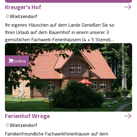
Kreuger's Hof
Wietzendorf
Ihr eigenes Häuschen auf dem Lande Genießen Sie so
Ihren Urlaub auf dem Bauernhof in einem unserer 3
gemütlichen Fachwerk-Ferienhäusern (4 + 5 Sterne)
komfortabel und geschmackvoll ausgestattet im kleinen
Park am Rande des Hofs mitten im Freien mit altem
online
Baumbestand umgeben. Relaxen und Erholen -N…
Ferienhof Wroge
Wietzendorf
Familienfreundliche Fachwerkferienhäuser auf dem