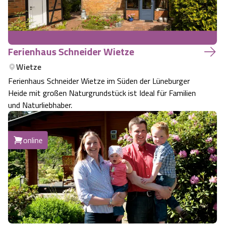
Angebote
Urlaub auf dem Bauernhof
Battle Kart Bispingen
Kontakt
Landschaftsführungen
Adventure District Bispingen
Ferienhaus Schneider Wietze
Wietze
Veranstaltungen
Unterkünfte
Ferienhaus Schneider Wietze im Süden der Lüneburger
Heide mit großen Naturgrundstück ist Ideal für Familien
und Naturliebhaber.
Ausflugsziele
online