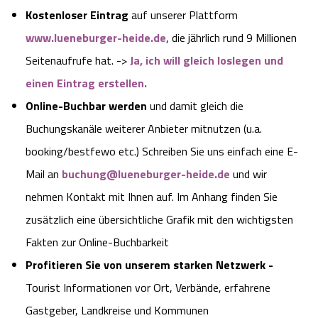
Kostenloser Eintrag
auf unserer Plattform
Angebote
Urlaub auf dem Bauernhof
Battle Kart Bispingen
www.lueneburger-heide.de
, die jährlich rund 9 Millionen
Seitenaufrufe hat. ->
Ja, ich will gleich loslegen und
Kontakt
Landschaftsführungen
Adventure District Bispingen
einen Eintrag erstellen.
Veranstaltungen
Online-Buchbar werden
und damit gleich die
Unterkünfte
Buchungskanäle weiterer Anbieter mitnutzen (u.a.
Ausflugsziele
booking/bestfewo etc.) Schreiben Sie uns einfach eine E-
Mail an
buchung@lueneburger-heide.de
und wir
nehmen Kontakt mit Ihnen auf. Im Anhang finden Sie
zusätzlich eine übersichtliche Grafik mit den wichtigsten
Fakten zur Online-Buchbarkeit
Profitieren Sie von unserem starken Netzwerk -
Tourist Informationen vor Ort, Verbände, erfahrene
Gastgeber, Landkreise und Kommunen