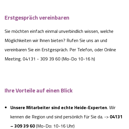
Camping
Reiten
Wildpark Lüneburger Heide
Veranstaltungen
Shopping Celle
Erstgespräch vereinbaren
Urlaub auf dem Bauernhof
Kutschen
Wildpark Schwarze Berge
Kulinarisches Celle
Sie möchten einfach einmal unverbindlich wissen, welche
Urlaub mit Hund
Möglichkeiten wir Ihnen bieten? Rufen Sie uns an und
Regionale Küche
Otter Zentrum
Unterkünfte Celle
vereinbaren Sie ein Erstgespräch. Per Telefon, oder Online
Last Minute
Tiere
Wildpark Müden
Meeting. 04131 - 309 39 60 (Mo-Do 10-16 h)
Veranstaltungen & Führungen Celle
Anreise
HeideSpezialitäten
Snow World Bispingen
Kataloge
Ihre Vorteile auf einen Blick
Unterkünfte
Ralf Schumacher Kart & Bowl
Videos
Naturhotels
Das verrückte Haus
Unsere Mitarbeiter sind echte Heide-Experten
. Wir
kennen die Region und sind persönlich für Sie da. ->
04131
Shop
Urlaub mit Hund
Abenteuerland Trampolin-Park
– 309 39 60
(Mo-Do: 10-16 Uhr)