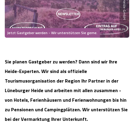
Heideflächen
Naturpark Südheide
Quad Bahn Bispingen
Thermen
Die Hansestadt Lüneburg
Hoher Kontrast Modus:
Freizeitparks
Naturerlebnis im Frühling
Kletterparks
Vegan, Fasten & Co.
Sehenswürdigkeiten Lüneburg
A
A
Schriftgröße:
A
Jetzt Gastgeber werden - Wir unterstützen Sie gerne.
Vital Urlaub
Naturerlebnis im Sommer
Designer Outlet Soltau
Gesund & Fit
Shopping Lüneburg
Städte
Naturerlebnis im Herbst
Abenteuerlabyrinth
Balance
Kulinarisches Lüneburg
Sie planen Gastgeber zu werden? Dann sind wir Ihre
Heide-Experten. Wir sind als offizielle
Hotels
Naturerlebnis im Winter
Heide Himmel Baumwipfelpfad
Wellness-Kurzurlaub
Unterkünfte Lüneburg
Tourismusorganisation der Region Ihr Partner in der
Ferienwohnungen
Lüneburger Heide und arbeiten mit allen zusammen
-
Ausflugsziele
Adventure Schnucken Golf
Wellness-Unterkünfte
Veranstaltungen & Führungen Lüneburg
von Hotels, Ferienhäusern und Ferienwohnungen bis hin
Ferienhäuser
Wandern
Serengeti Park
zu Pensionen und Campingplätzen. Wir unterstützen Sie
Hotels mit Schwimmbad
Die Residenzstadt Celle
bei der Vermarktung Ihrer Unterkunft.
Pensionen
Fahrrad Urlaub
Weltvogelpark Walsrode
THERMEplus® Unterkünfte
Sehenswürdigkeiten Celle