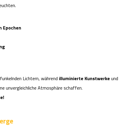
euchten.
en Epochen
ung
n funkelnden Lichtern, während
illuminierte Kunstwerke
und
ne unvergleichliche Atmosphäre schaffen.
e!
erge