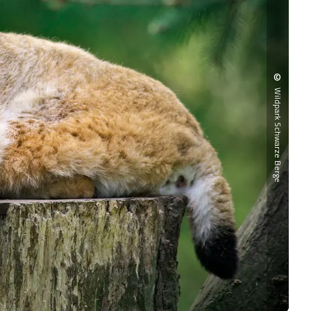
©
Wildpark Schwarze Berge
Ein