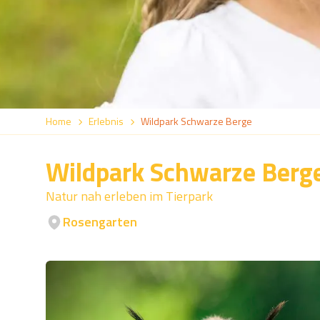
Home
Erlebnis
Wildpark Schwarze Berge
Wildpark Schwarze Berg
Natur nah erleben im Tierpark
Rosengarten