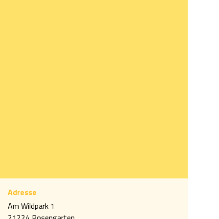
Adresse
Am Wildpark 1
gang des Wildparks
21224 Rosengarten