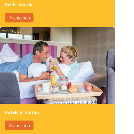
Heidschnucke
ansehen
Hotels in Soltau
ansehen