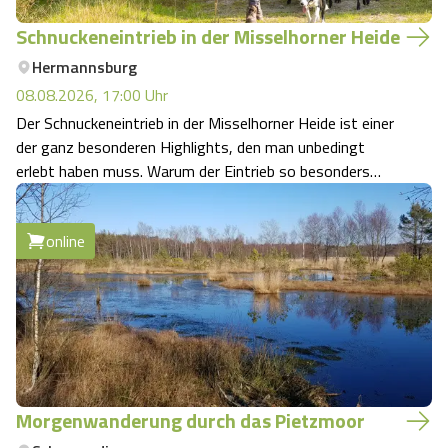
Schnuckeneintrieb in der Misselhorner Heide
Hermannsburg
08.08.2026, 17:00
Uhr
Der Schnuckeneintrieb in der Misselhorner Heide ist einer
der ganz besonderen Highlights, den man unbedingt
erlebt haben muss. Warum der Eintrieb so besonders
istKennst du dieses Gefühl, wenn Natur und Tradition so
selbstverständlich ineinandergreifen? Der
online
Schnuckeneintrieb ist genau so ein Moment…
Morgenwanderung durch das Pietzmoor