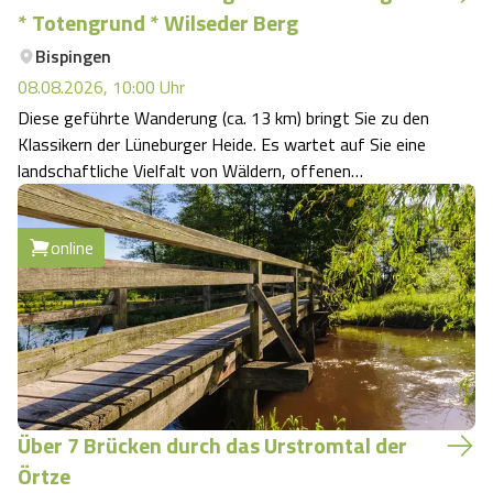
* Totengrund * Wilseder Berg
Camping
Reiten
Wildpark Lüneburger Heide
Veranstaltungen
Shopping Celle
Bispingen
08.08.2026, 10:00
Urlaub auf dem Bauernhof
Uhr
Kutschen
Wildpark Schwarze Berge
Kulinarisches Celle
Diese geführte Wanderung (ca. 13 km) bringt Sie zu den
Klassikern der Lüneburger Heide. Es wartet auf Sie eine
Urlaub mit Hund
Regionale Küche
Otter Zentrum
Unterkünfte Celle
landschaftliche Vielfalt von Wäldern, offenen
Landschaften und wunderschönen Aussichten. Entdecken
Last Minute
Tiere
Wildpark Müden
Sie die von den Eiszeiten geprägte Landschaft mit ihren
Veranstaltungen & Führungen Celle
online
großen Findlingen im Steingrund. …
Anreise
HeideSpezialitäten
Snow World Bispingen
Kataloge
Unterkünfte
Ralf Schumacher Kart & Bowl
Videos
Naturhotels
Das verrückte Haus
Über 7 Brücken durch das Urstromtal der
Shop
Urlaub mit Hund
Örtze
Abenteuerland Trampolin-Park