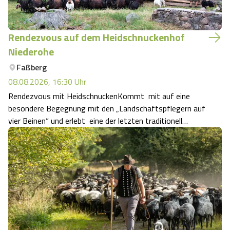
Rendezvous auf dem Heidschnuckenhof
Niederohe
Faßberg
08.08.2026, 16:30
Uhr
Rendezvous mit HeidschnuckenKommt mit auf eine
besondere Begegnung mit den „Landschaftspflegern auf
vier Beinen“ und erlebt eine der letzten traditionell
gehüteten Heidschnuckenherden der Lüneburger Heide.