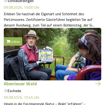
Schneverdingen
09.08.2026, 10:00
Uhr
Erleben Sie hautnah die Eigenart und Schönheit des
Pietzmoores. Zertifizierte Gästeführer begleiten Sie auf
diesem Rundweg, zum Teil auf einem Bohlensteg, der Sie
weit in das Hochmoor hineinführt. Sie informieren über
die Entstehung, Renaturierung und Pflege des Moores. Je
online
nach Saison lassen sich d…
Abenteuer Wald
Eschede
09.08.2026, 10:45
Uhr
Hinein in die faszinierende Natur - Wald "erfahren" -