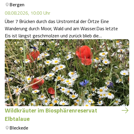
Bergen
Angebote
Urlaub auf dem Bauernhof
Battle Kart Bispingen
08.08.2026, 10:00
Uhr
Über 7 Brücken durch das Urstromtal der Örtze Eine
Kontakt
Landschaftsführungen
Wanderung durch Moor, Wald und am Wasser.Das letzte
Adventure District Bispingen
Eis ist längst geschmolzen und zurück blieb die
traumhafte Landschaft der Lüneburger Heide. Viele
Veranstaltungen
Unterkünfte
Bäche und kleine Flüsse formten in der Südheide das
Urstromtal der Örtze. Der Heide echtester Flus…
Ausflugsziele
Wildkräuter im Biosphärenreservat
Elbtalaue
Bleckede