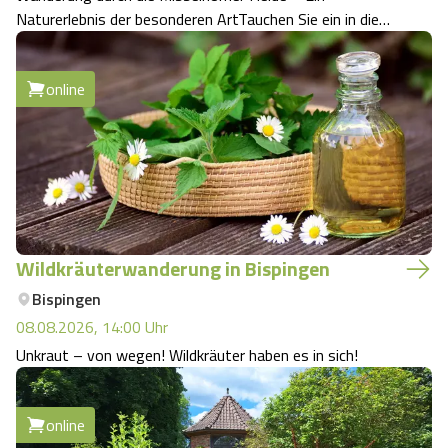
Naturerlebnis der besonderen ArtTauchen Sie ein in die
unberührte Natur der Misselhorner Heide und erleben Sie
eine faszinierende Wanderung durch eines der schönsten
online
Naturschutzgebiete der Region! Begle…
Wildkräuterwanderung in Bispingen
Bispingen
08.08.2026, 14:00
Uhr
Unkraut – von wegen! Wildkräuter haben es in sich!
online