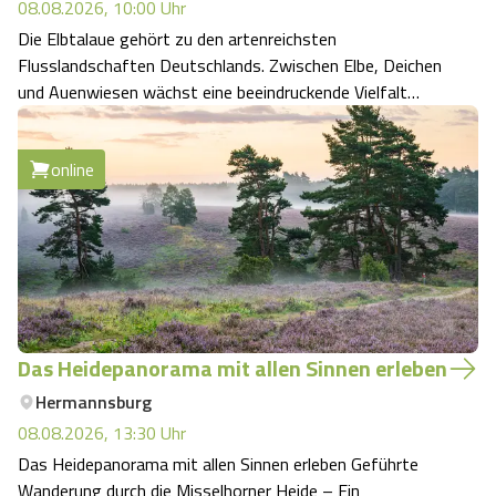
08.08.2026, 10:00
Uhr
Die Elbtalaue gehört zu den artenreichsten
Flusslandschaften Deutschlands. Zwischen Elbe, Deichen
und Auenwiesen wächst eine beeindruckende Vielfalt
heimischer Wildpflanzen, die sich an den besonderen
Lebensraum entlang des Flusses angepasst haben.
online
Genau diese oft übersehenen Schätze stehen b…
Das Heidepanorama mit allen Sinnen erleben
Hermannsburg
08.08.2026, 13:30
Uhr
Das Heidepanorama mit allen Sinnen erleben Geführte
Wanderung durch die Misselhorner Heide – Ein