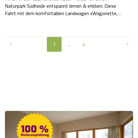
Naturpark Südheide entspannt lernen & erleben: Diese
Fahrt mit dem komfortablen Landwagen ﴾Wagonette,
Luft gefedert﴿ und den tollen Pferden verheißt
naturnahes Reisen durch eine weitestgehend intakte
Natur. Unternehmt eine ebenso spannende wie e…
1
...
4