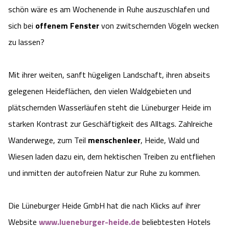
schön wäre es am Wochenende in Ruhe auszuschlafen und
Camping
Reiten
Wildpark Lüneburger Heide
Veranstaltungen
Shopping Celle
sich bei
offenem Fenster
von zwitschernden Vögeln wecken
Urlaub auf dem Bauernhof
zu lassen?
Kutschen
Wildpark Schwarze Berge
Kulinarisches Celle
Urlaub mit Hund
Regionale Küche
Otter Zentrum
Mit ihrer weiten, sanft hügeligen Landschaft, ihren abseits
Unterkünfte Celle
gelegenen Heideflächen, den vielen Waldgebieten und
Last Minute
Tiere
Wildpark Müden
Veranstaltungen & Führungen Celle
plätschernden Wasserläufen steht die Lüneburger Heide im
starken Kontrast zur Geschäftigkeit des Alltags. Zahlreiche
Anreise
HeideSpezialitäten
Snow World Bispingen
Wanderwege, zum Teil
menschenleer
, Heide, Wald und
Wiesen laden dazu ein, dem hektischen Treiben zu entfliehen
Kataloge
Unterkünfte
Ralf Schumacher Kart & Bowl
und inmitten der autofreien Natur zur Ruhe zu kommen.
Videos
Naturhotels
Das verrückte Haus
Die Lüneburger Heide GmbH hat die nach Klicks auf ihrer
Shop
Urlaub mit Hund
Abenteuerland Trampolin-Park
Website
www.lueneburger-heide.de
beliebtesten Hotels