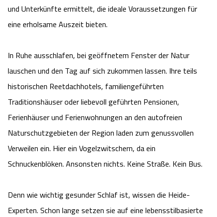
und Unterkünfte ermittelt, die ideale Voraussetzungen für
Angebote
Urlaub auf dem Bauernhof
Battle Kart Bispingen
eine erholsame Auszeit bieten.
Kontakt
Landschaftsführungen
Adventure District Bispingen
In Ruhe ausschlafen, bei geöffnetem Fenster der Natur
lauschen und den Tag auf sich zukommen lassen. Ihre teils
Veranstaltungen
Unterkünfte
historischen Reetdachhotels, familiengeführten
Ausflugsziele
Traditionshäuser oder liebevoll geführten Pensionen,
Ferienhäuser und Ferienwohnungen an den autofreien
Naturschutzgebieten der Region laden zum genussvollen
Verweilen ein. Hier ein Vogelzwitschern, da ein
Schnuckenblöken. Ansonsten nichts. Keine Straße. Kein Bus.
Denn wie wichtig gesunder Schlaf ist, wissen die Heide-
Experten. Schon lange setzen sie auf eine lebensstilbasierte