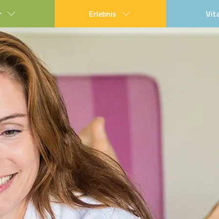
r
Erlebnis
Vit