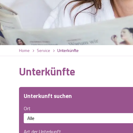
Home
Service
Unterkünfte
Unterkünfte
Unterkunft suchen
Ort
Art der Unterkunft