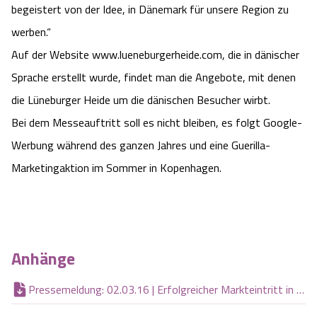
begeistert von der Idee, in Dänemark für unsere Region zu
Angebote
Urlaub auf dem Bauernhof
Battle Kart Bispingen
werben.“
Auf der Website www.lueneburgerheide.com, die in dänischer
Kontakt
Landschaftsführungen
Adventure District Bispingen
Sprache erstellt wurde, findet man die Angebote, mit denen
die Lüneburger Heide um die dänischen Besucher wirbt.
Veranstaltungen
Unterkünfte
Bei dem Messeauftritt soll es nicht bleiben, es folgt Google-
Werbung während des ganzen Jahres und eine Guerilla-
Ausflugsziele
Marketingaktion im Sommer in Kopenhagen.
Anhänge
Pressemeldung: 02.03.16 | Erfolgreicher Markteintritt in Dänemark