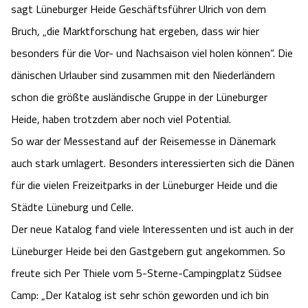
sagt Lüneburger Heide Geschäftsführer Ulrich von dem
Camping
Reiten
Wildpark Lüneburger Heide
Veranstaltungen
Shopping Celle
Bruch, „die Marktforschung hat ergeben, dass wir hier
besonders für die Vor- und Nachsaison viel holen können“. Die
Urlaub auf dem Bauernhof
Kutschen
Wildpark Schwarze Berge
Kulinarisches Celle
dänischen Urlauber sind zusammen mit den Niederländern
Urlaub mit Hund
Regionale Küche
schon die größte ausländische Gruppe in der Lüneburger
Otter Zentrum
Unterkünfte Celle
Heide, haben trotzdem aber noch viel Potential.
Last Minute
Tiere
Wildpark Müden
So war der Messestand auf der Reisemesse in Dänemark
Veranstaltungen & Führungen Celle
auch stark umlagert. Besonders interessierten sich die Dänen
Anreise
HeideSpezialitäten
Snow World Bispingen
für die vielen Freizeitparks in der Lüneburger Heide und die
Städte Lüneburg und Celle.
Kataloge
Unterkünfte
Ralf Schumacher Kart & Bowl
Der neue Katalog fand viele Interessenten und ist auch in der
Videos
Lüneburger Heide bei den Gastgebern gut angekommen. So
Naturhotels
Das verrückte Haus
freute sich Per Thiele vom 5-Sterne-Campingplatz Südsee
Shop
Urlaub mit Hund
Abenteuerland Trampolin-Park
Camp: „Der Katalog ist sehr schön geworden und ich bin