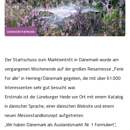
Heideflächen
Naturpark Südheide
Quad Bahn Bispingen
Thermen
Die Hansestadt Lüneburg
Hoher Kontrast Modus:
Freizeitparks
Naturerlebnis im Frühling
Kletterparks
Vegan, Fasten & Co.
Sehenswürdigkeiten Lüneburg
A
A
Schriftgröße:
A
UnberührteHeide
Vital Urlaub
Naturerlebnis im Sommer
Designer Outlet Soltau
Gesund & Fit
Shopping Lüneburg
Städte
Naturerlebnis im Herbst
Abenteuerlabyrinth
Balance
Kulinarisches Lüneburg
Der Startschuss zum Markteintritt in Dänemark wurde am
vergangenen Wochenende auf der großen Reisemesse „Ferie
Hotels
Naturerlebnis im Winter
Heide Himmel Baumwipfelpfad
Wellness-Kurzurlaub
Unterkünfte Lüneburg
for alle“ in Herning/Dänemark gegeben, die mit über 61.000
Ferienwohnungen
Interessenten sehr gut besucht war.
Ausflugsziele
Adventure Schnucken Golf
Wellness-Unterkünfte
Veranstaltungen & Führungen Lüneburg
Erstmals ist die Lüneburger Heide vor Ort mit einem Katalog
Ferienhäuser
Wandern
Serengeti Park
in dänischer Sprache, einer dänischen Website und einem
Hotels mit Schwimmbad
Die Residenzstadt Celle
neuen Messestandkonzept aufgetreten.
Pensionen
Fahrrad Urlaub
Weltvogelpark Walsrode
THERMEplus® Unterkünfte
Sehenswürdigkeiten Celle
„Wir haben Dänemark als Auslandsmarkt Nr. 1 formuliert“,