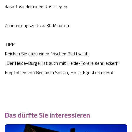
darauf wieder einen Rösti legen.
Angebote
Urlaub auf dem Bauernhof
Battle Kart Bispingen
Zubereitungszeit ca. 30 Minuten
Kontakt
Landschaftsführungen
Adventure District Bispingen
Veranstaltungen
TIPP
Unterkünfte
Reichen Sie dazu einen frischen Blattsalat.
Ausflugsziele
„Der Heide-Burger ist auch mit Heide-Forelle sehr lecker!“
Empfohlen von Benjamin Soltau, Hotel Egestorfer Hof
Das dürfte Sie interessieren