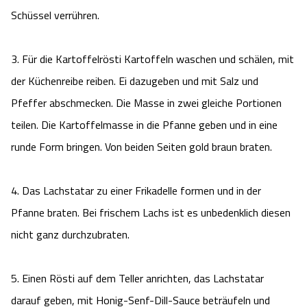
Camping
Schüssel verrühren.
Reiten
Wildpark Lüneburger Heide
Veranstaltungen
Shopping Celle
Urlaub auf dem Bauernhof
Kutschen
3. Für die Kartoffelrösti Kartoffeln waschen und schälen, mit
Wildpark Schwarze Berge
Kulinarisches Celle
der Küchenreibe reiben. Ei dazugeben und mit Salz und
Urlaub mit Hund
Regionale Küche
Otter Zentrum
Pfeffer abschmecken. Die Masse in zwei gleiche Portionen
Unterkünfte Celle
teilen. Die Kartoffelmasse in die Pfanne geben und in eine
Last Minute
Tiere
Wildpark Müden
Veranstaltungen & Führungen Celle
runde Form bringen. Von beiden Seiten gold braun braten.
Anreise
HeideSpezialitäten
Snow World Bispingen
4. Das Lachstatar zu einer Frikadelle formen und in der
Kataloge
Pfanne braten. Bei frischem Lachs ist es unbedenklich diesen
Unterkünfte
Ralf Schumacher Kart & Bowl
nicht ganz durchzubraten.
Videos
Naturhotels
Das verrückte Haus
5. Einen Rösti auf dem Teller anrichten, das Lachstatar
Shop
Urlaub mit Hund
Abenteuerland Trampolin-Park
darauf geben, mit Honig-Senf-Dill-Sauce beträufeln und