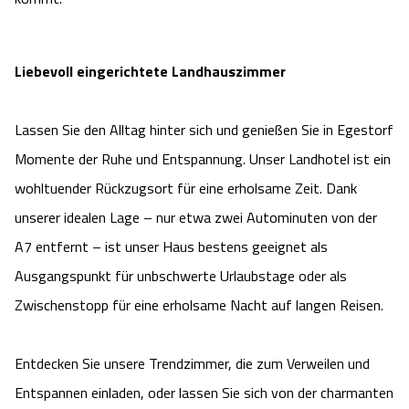
Camping
Reiten
Wildpark Lüneburger Heide
Veranstaltungen
Shopping Celle
Liebevoll eingerichtete Landhauszimmer
Urlaub auf dem Bauernhof
Kutschen
Wildpark Schwarze Berge
Kulinarisches Celle
Urlaub mit Hund
Regionale Küche
Lassen Sie den Alltag hinter sich und genießen Sie in Egestorf
Otter Zentrum
Unterkünfte Celle
Momente der Ruhe und Entspannung. Unser Landhotel ist ein
Last Minute
Tiere
Wildpark Müden
wohltuender Rückzugsort für eine erholsame Zeit. Dank
Veranstaltungen & Führungen Celle
unserer idealen Lage – nur etwa zwei Autominuten von der
Anreise
HeideSpezialitäten
Snow World Bispingen
A7 entfernt – ist unser Haus bestens geeignet als
Ausgangspunkt für unbschwerte Urlaubstage oder als
Kataloge
Unterkünfte
Ralf Schumacher Kart & Bowl
Zwischenstopp für eine erholsame Nacht auf langen Reisen.
Videos
Naturhotels
Das verrückte Haus
Entdecken Sie unsere Trendzimmer, die zum Verweilen und
Shop
Urlaub mit Hund
Abenteuerland Trampolin-Park
Entspannen einladen, oder lassen Sie sich von der charmanten