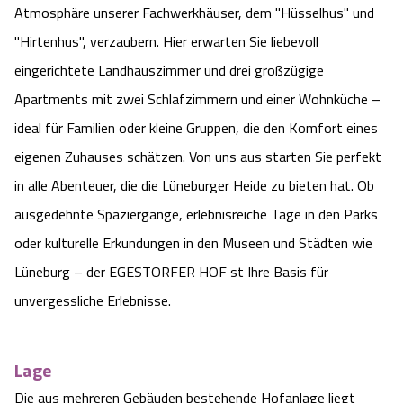
Atmosphäre unserer Fachwerkhäuser, dem "Hüsselhus" und
Angebote
Urlaub auf dem Bauernhof
Battle Kart Bispingen
"Hirtenhus", verzaubern. Hier erwarten Sie liebevoll
eingerichtete Landhauszimmer und drei großzügige
Kontakt
Landschaftsführungen
Adventure District Bispingen
Apartments mit zwei Schlafzimmern und einer Wohnküche –
ideal für Familien oder kleine Gruppen, die den Komfort eines
Veranstaltungen
Unterkünfte
eigenen Zuhauses schätzen. Von uns aus starten Sie perfekt
in alle Abenteuer, die die Lüneburger Heide zu bieten hat. Ob
Ausflugsziele
ausgedehnte Spaziergänge, erlebnisreiche Tage in den Parks
oder kulturelle Erkundungen in den Museen und Städten wie
Lüneburg – der EGESTORFER HOF st Ihre Basis für
unvergessliche Erlebnisse.
Lage
Die aus mehreren Gebäuden bestehende Hofanlage liegt