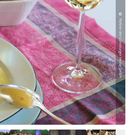
©
Partner der Lüneburger Heide GmbH
Heid