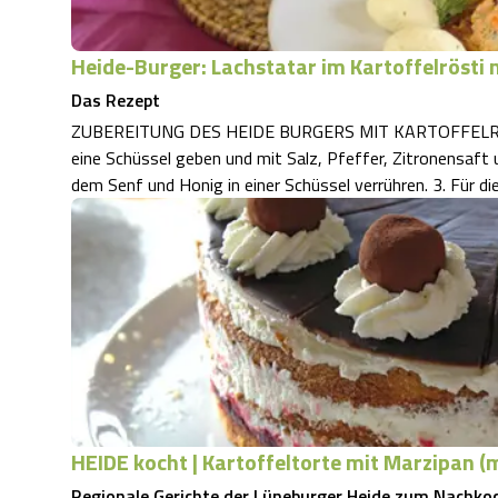
Heide-Burger: Lachstatar im Kartoffelrösti 
Das Rezept
ZUBEREITUNG DES HEIDE BURGERS MIT KARTOFFELRÖSTI 1
eine Schüssel geben und mit Salz, Pfeffer, Zitronensaft und Olivenöl abschme
dem Senf und Honig i
HEIDE kocht | Kartoffeltorte mit Marzipan (
Regionale Gerichte der Lüneburger Heide zum Nachko