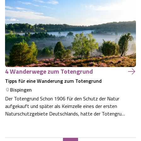
das Kloster Wienhausen, doch der umliegende
Klosterpark ist weniger bekannt: man bummelt auf
schönen verschlungenen Wegen durch den P…
4 Wanderwege zum Totengrund
Tipps für eine Wanderung zum Totengrund
Bispingen
Der Totengrund Schon 1906 für den Schutz der Natur
aufgekauft und später als Keimzelle eines der ersten
Naturschutzgebiete Deutschlands, hatte der Totengrund
stets eine besondere Rolle. Ganz sicher gehört zu jedem
Urlaub in der Lüneburger Heide ein Besuch des
Totengrunds. Jeder verliebt sich sofort…