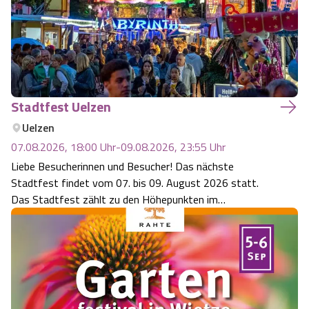
Stadtfest Uelzen
Uelzen
07.08.2026, 18:00
Uhr
-
09.08.2026, 23:55
Uhr
Liebe Besucherinnen und Besucher! Das nächste
Stadtfest findet vom 07. bis 09. August 2026 statt.
Das Stadtfest zählt zu den Höhepunkten im
Veranstaltungskalender der Stadt Uelzen und wird Sie
auch dieses Jahr wieder mit seinem hochwertigen
Angebot und seiner freundlichen Atmosphäre bestens
unterha…