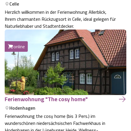
Celle
Camping
Reiten
Wildpark Lüneburger Heide
Veranstaltungen
Shopping Celle
Herzlich willkommen in der Ferienwohnung Allerblick,
Ihrem charmanten Rückzugsort in Celle, ideal gelegen für
Urlaub auf dem Bauernhof
Kutschen
Wildpark Schwarze Berge
Naturliebhaber und Stadtentdecker.
Kulinarisches Celle
Urlaub mit Hund
Regionale Küche
Otter Zentrum
Unterkünfte Celle
online
Last Minute
Tiere
Wildpark Müden
Veranstaltungen & Führungen Celle
Anreise
HeideSpezialitäten
Snow World Bispingen
Kataloge
Unterkünfte
Ralf Schumacher Kart & Bowl
Ferienwohnung "The cosy home"
Videos
Naturhotels
Hodenhagen
Das verrückte Haus
Ferienwohnung the cosy home (bis 3 Pers.) im
wunderschönen niedersächsischen Fachwerkhaus in
Shop
Urlaub mit Hund
Abenteuerland Trampolin-Park
Hodenhagen in der Lüneburger Heide. Wellness-