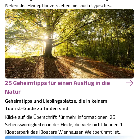
Neben der Heidepflanze stehen hier auch typische
Gewächse wie Birken und Wacholder. Er liegt am Pastor
Bode Weg, der gleichzeitig der Zubringer zum
Heidschnuckenweg ist. Er führt von Egest…
25 Geheimtipps für einen Ausflug in die
Natur
Geheimtipps und Lieblingsplätze, die in keinem
Tourist-Guide zu finden sind
Klicke auf die Überschrift für mehr Informationen. 25
Sehenswürdigkeiten in der Heide, die viele nicht kennen 1.
Klosterpark des Klosters Wienhausen Weltberühmt ist