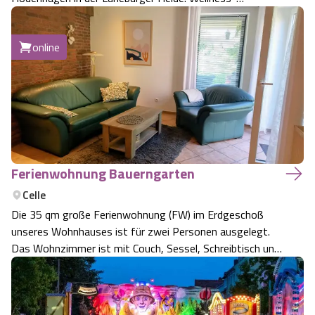
Einrichtungen und Massagen im Haus.
Angebote
Urlaub auf dem Bauernhof
Battle Kart Bispingen
online
Kontakt
Landschaftsführungen
Adventure District Bispingen
Veranstaltungen
Unterkünfte
Ausflugsziele
Ferienwohnung Bauerngarten
Celle
Die 35 qm große Ferienwohnung (FW) im Erdgeschoß
unseres Wohnhauses ist für zwei Personen ausgelegt.
Das Wohnzimmer ist mit Couch, Sessel, Schreibtisch und
Fernseher ausgestattet. Von hier aus gelangen Sie direkt
auf die Terrasse mit Tisch und Stühlen. Der große Garten
lädt zum Verweilen ein. Küche…