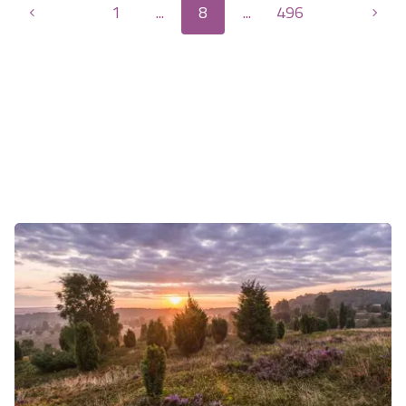
1
...
8
...
496