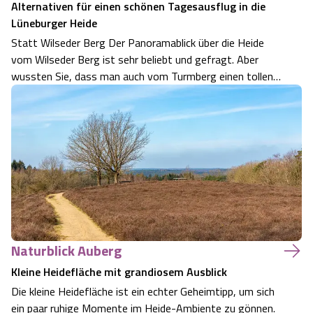
Alternativen für einen schönen Tagesausflug in die
Lüneburger Heide
Statt Wilseder Berg Der Panoramablick über die Heide
vom Wilseder Berg ist sehr beliebt und gefragt. Aber
wussten Sie, dass man auch vom Turmberg einen tollen
Blick hat? Koordinaten Turmberg: 53°08'48.2"N
9°55'37.8"E Vom Suhorn bei Niederhaverbeck haben Sie
einen atemberaubenden Blick über das Quel…
Naturblick Auberg
Kleine Heidefläche mit grandiosem Ausblick
Die kleine Heidefläche ist ein echter Geheimtipp, um sich
ein paar ruhige Momente im Heide-Ambiente zu gönnen.