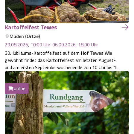
Kartoffelfest Tewes
Müden (Örtze)
29.08.2026, 10:00
Uhr
-
06.09.2026, 18:00
Uhr
30. Jubiläums-Kartoffelfest auf dem Hof Tewes Wie
gewohnt findet das Kartoffelfest am letzten August-
und am ersten Septemberwochenende von 10 Uhr bis 18
Uhr statt. Ihr könnt in aller Ruhe über den Hof schlendern,
genießen und entdecken. Natürlich dreht sich alles um die
online
Kartoffel: Sammelt eure Kar…