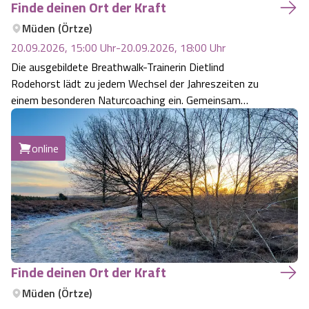
Finde deinen Ort der Kraft
Camping
Reiten
Wildpark Lüneburger Heide
Veranstaltungen
Shopping Celle
Müden (Örtze)
20.09.2026, 15:00
Uhr
-
20.09.2026, 18:00
Uhr
Urlaub auf dem Bauernhof
Kutschen
Wildpark Schwarze Berge
Kulinarisches Celle
Die ausgebildete Breathwalk-Trainerin Dietlind
Rodehorst lädt zu jedem Wechsel der Jahreszeiten zu
Urlaub mit Hund
Regionale Küche
Otter Zentrum
einem besonderen Naturcoaching ein. Gemeinsam
Unterkünfte Celle
entdeckt ihr, wie ihr mit Achtsamkeit in der Natur neue
Kraft schöpfen und eure Energiereserven bewusst
Last Minute
Tiere
Wildpark Müden
Veranstaltungen & Führungen Celle
online
auftanken könnt.
Anreise
HeideSpezialitäten
Snow World Bispingen
Kataloge
Unterkünfte
Ralf Schumacher Kart & Bowl
Videos
Naturhotels
Das verrückte Haus
Finde deinen Ort der Kraft
Shop
Müden (Örtze)
Urlaub mit Hund
Abenteuerland Trampolin-Park