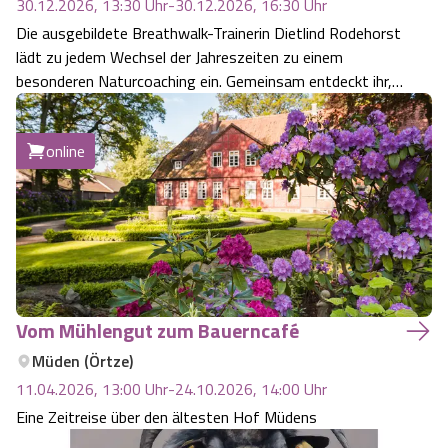
30.12.2026, 13:30
Uhr
-
30.12.2026, 16:30
Uhr
Angebote
Die ausgebildete Breathwalk-Trainerin Dietlind Rodehorst
Urlaub auf dem Bauernhof
Battle Kart Bispingen
lädt zu jedem Wechsel der Jahreszeiten zu einem
besonderen Naturcoaching ein. Gemeinsam entdeckt ihr,
Kontakt
Landschaftsführungen
Adventure District Bispingen
wie ihr mit Achtsamkeit in der Natur neue Kraft schöpfen
und eure Energiereserven bewusst auftanken könnt.
Veranstaltungen
online
Unterkünfte
Ausflugsziele
Vom Mühlengut zum Bauerncafé
Müden (Örtze)
11.04.2026, 13:00
Uhr
-
24.10.2026, 14:00
Uhr
Eine Zeitreise über den ältesten Hof Müdens