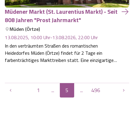
Müdener Markt (St. Laurentius Markt) - Seit
808 Jahren "Prost Jahrmarkt"
Müden (Örtze)
13.08.2025, 10:00
Uhr
-
13.08.2026, 22:00
Uhr
In den verträumten Straßen des romantischen
Heidedorfes Müden (Örtze) findet für 2 Tage ein
farbenträchtiges Markttreiben statt. Eine einzigartige
Atmosphäre unter den großen Eichen im alten Dorfkern
Müdens im Naturpark Südheide. Der "Müdener St.
Laurentius Markt", auch kurz als "Müdener Markt" be…
1
...
5
...
496