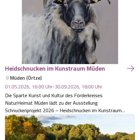
Heidschnucken im Kunstraum Müden
Müden (Örtze)
01.05.2026, 16:00
Uhr
-
30.09.2026, 18:00
Uhr
Die Sparte Kunst und Kultur des Förderkreises
NaturHeimat Müden lädt zu der Ausstellung
Schnuckenprojekt 2026 – Heidschnucken im Kunstraum
Müden ein. Der Kunst:Raum Müden befindet sich in einem
historischen, heidetypischen Fachwerkhaus im Heuweg 1
in 29328 Faßberg-Müden. Von 1. Mai bis 30. Septemb…