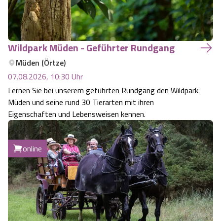
Angebote
Urlaub auf dem Bauernhof
Battle Kart Bispingen
Kontakt
Landschaftsführungen
Wildpark Müden - Geführter Rundgang
Adventure District Bispingen
Müden (Örtze)
Veranstaltungen
Unterkünfte
07.08.2026, 10:30
Uhr
Lernen Sie bei unserem geführten Rundgang den Wildpark
Müden und seine rund 30 Tierarten mit ihren
Ausflugsziele
Eigenschaften und Lebensweisen kennen.
online