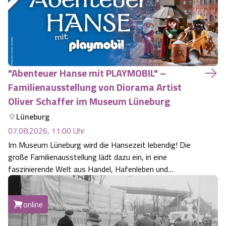
"Abenteuer Hanse mit PLAYMOBIL" –
Familienausstellung von Diorama Artist
Oliver Schaffer im Museum Lüneburg
Lüneburg
07.08.2026, 11:00
Uhr
Im Museum Lüneburg wird die Hansezeit lebendig! Die
große Familienausstellung lädt dazu ein, in eine
faszinierende Welt aus Handel, Hafenleben und
Geschichte einzutauchen. Für die Ausstellung wurden
rund 5.000 PLAYMOBIL-Figuren verwendet und in
online
eindrucksvollen Dioramen in Szene gesetzt. Erleben Si…