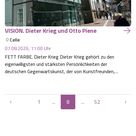
VISION. Dieter Krieg und Otto Piene
Celle
07.08.2026, 11:00
Uhr
FETT FARBE. Dieter Krieg Dieter Krieg gehört zu den
eigenwilligsten und stärksten Persönlichkeiten der
deutschen Gegenwartskunst, der von Kunstfreunden,
Sammlern, aber auch von sehr vielen Kollegen hoch
geschätzt wurde. 1978 bespielte er den deutschen
Pavillon auf der Biennale in Venedig und trat i…
1
...
8
...
52