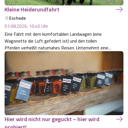
Kleine Heiderundfahrt
Eschede
07.08.2026, 10:45
Uhr
Eine Fahrt mit dem komfortablen Landwagen (eine
Wagonette die Luft gefedert ist) und den tollen
Pferden verheißt naturnahes Reisen. Unternehmt eine
ebenso spannende wie erlebnisreiche Entdeckeungs-
Reise durch den Naturpark Südheide mit
seiner landschaftlichen Vielfalt.
Hier wird nicht nur geguckt – hier wird
probiert!