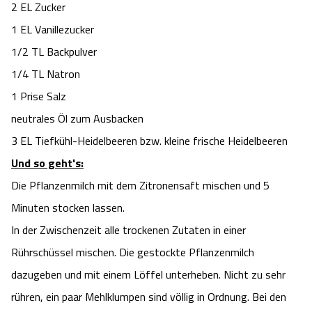
2 EL Zucker
Angebote
Urlaub auf dem Bauernhof
Battle Kart Bispingen
1 EL Vanillezucker
1/2 TL Backpulver
Kontakt
Landschaftsführungen
Adventure District Bispingen
1/4 TL Natron
1 Prise Salz
Veranstaltungen
Unterkünfte
neutrales Öl zum Ausbacken
3 EL Tiefkühl-Heidelbeeren bzw. kleine frische Heidelbeeren
Ausflugsziele
Und so geht's:
Die Pflanzenmilch mit dem Zitronensaft mischen und 5
Minuten stocken lassen.
In der Zwischenzeit alle trockenen Zutaten in einer
Rührschüssel mischen. Die gestockte Pflanzenmilch
dazugeben und mit einem Löffel unterheben. Nicht zu sehr
rühren, ein paar Mehlklumpen sind völlig in Ordnung. Bei den