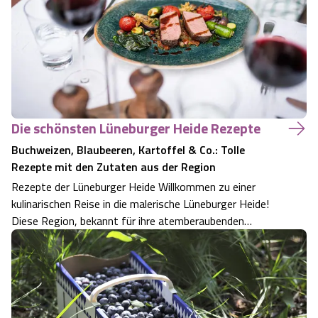
Backofen auf mittlerer Schiene back…
Die schönsten Lüneburger Heide Rezepte
Buchweizen, Blaubeeren, Kartoffel & Co.: Tolle
Rezepte mit den Zutaten aus der Region
Rezepte der Lüneburger Heide Willkommen zu einer
kulinarischen Reise in die malerische Lüneburger Heide!
Diese Region, bekannt für ihre atemberaubenden
Heidelandschaften und reiche Geschichte, ist auch ein
Schatzkästchen für Liebhaberinnen der regionalen Küche.
Wir entführen Sie in eine Welt volle…