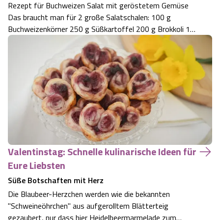
Rezept für Buchweizen Salat mit geröstetem Gemüse
Das braucht man für 2 große Salatschalen: 100 g
Buchweizenkörner 250 g Süßkartoffel 200 g Brokkoli 1
rote Zwiebel 2 EL Olivenöl zum Rösten je 1/2 EL Kürbis-
und Sonnenblumenkerne, Sesamsaat und gehackte
Haselnüsse, oder 2 EL der Körnermischung Salz…
Valentinstag: Schnelle kulinarische Ideen für
Eure Liebsten
Süße Botschaften mit Herz
Die Blaubeer-Herzchen werden wie die bekannten
"Schweineöhrchen" aus aufgerolltem Blätterteig
gezaubert, nur dass hier Heidelbeermarmelade zum