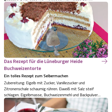
Einsatz kommt. Wir haben uns dazu extra ein Glas
selbstgekochte Konfitüre aus unseren heimischen
Heidelbeeren aufgehoben. Für etwa 30 Stück braucht
man 3…
Das Rezept für die Lüneburger Heide
Buchweizentorte
Ein tolles Rezept zum Selbermachen
Zubereitung: Eigelb mit Zucker, Vanillezucker und
Zitronenschale schaumig rühren. Eiweiß mit Salz steif
schlagen. Eigelbmasse, Buchweizenmehl und Backpulver
unter die Eiweißmasse ziehen. Teig in eine Springform
geben und etwa 30 Minuten auf 180 °C im vorgeheizten