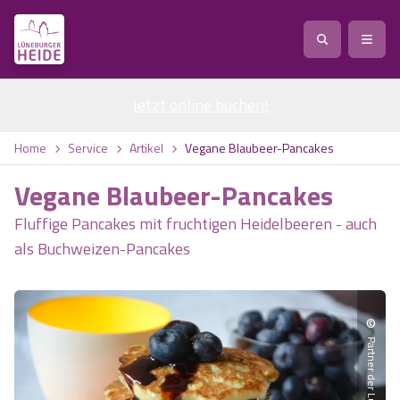
Jetzt online buchen
Service
!
Anreise
Abreise
Home
Service
Artikel
Vegane Blaubeer-Pancakes
Service
Natur
Vegane Blaubeer-Pancakes
Region / Orte
Ort
Erlebnis
Natur
Fluffige Pancakes mit fruchtigen Heidelbeeren - auch
als Buchweizen-Pancakes
Veranstaltungen
Heideblüte
Erlebnis
Vital
Personen
Kinder
Ausflugsziele
Heideflächen
Heide Park Resort
Stadt
Vital
©
Suchen
Karte
Naturpark Lüneburger Heide
Barfußpark Egestorf
Wellness
Barriere­freiheits-Einstell­ungen
Stadt