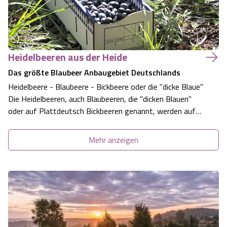
Heidelbeeren aus der Heide
Das größte Blaubeer Anbaugebiet Deutschlands
Heidelbeere - Blaubeere - Bickbeere oder die "dicke Blaue"
Die Heidelbeeren, auch Blaubeeren, die "dicken Blauen"
oder auf Plattdeutsch Bickbeeren genannt, werden auf
Plantagen angebaut und wachsen an ca. 1,50 m großen
Sträuchern. Die reifen Beeren sind blauschwarz und etwa
Mehr anzeigen
erbsengroß. Kulturheidel…