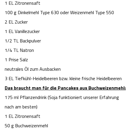
1 EL Zitronensaft
Camping
Reiten
Wildpark Lüneburger Heide
Veranstaltungen
Shopping Celle
100 g Dinkelmehl Type 630 oder Weizenmehl Type 550
2 EL Zucker
Urlaub auf dem Bauernhof
Kutschen
Wildpark Schwarze Berge
Kulinarisches Celle
1 EL Vanillezucker
Urlaub mit Hund
1/2 TL Backpulver
Regionale Küche
Otter Zentrum
Unterkünfte Celle
1/4 TL Natron
Last Minute
Tiere
Wildpark Müden
1 Prise Salz
Veranstaltungen & Führungen Celle
neutrales Öl zum Ausbacken
Anreise
HeideSpezialitäten
Snow World Bispingen
3 EL Tiefkühl-Heidelbeeren bzw. kleine frische Heidelbeeren
Das braucht man für die Pancakes aus Buchweizenmehl:
Kataloge
Unterkünfte
Ralf Schumacher Kart & Bowl
175 ml Pflanzendrink (Soja funktioniert unserer Erfahrung
nach am besten)
Videos
Naturhotels
Das verrückte Haus
1 EL Zitronensaft
Shop
Urlaub mit Hund
50 g Buchweizenmehl
Abenteuerland Trampolin-Park