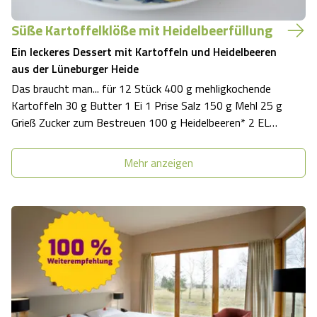
Süße Kartoffelklöße mit Heidelbeerfüllung
Ein leckeres Dessert mit Kartoffeln und Heidelbeeren
aus der Lüneburger Heide
Das braucht man... für 12 Stück 400 g mehligkochende
Kartoffeln 30 g Butter 1 Ei 1 Prise Salz 150 g Mehl 25 g
Grieß Zucker zum Bestreuen 100 g Heidelbeeren* 2 EL
Butter 1 EL Zucker 2 EL Semmelbrösel *Tipp: Außerhalb
der Saison funktioniert das Rezept auch prima mit
Mehr anzeigen
tiefgefrorenen Heidelbe…