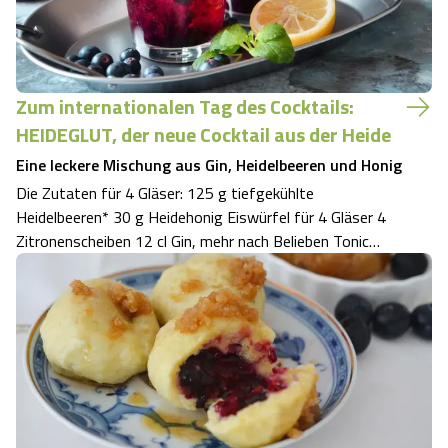
Zum internationalen Tag des Cocktails:
HEIDEGLUT, der neue Cocktail aus der Heide
Eine leckere Mischung aus Gin, Heidelbeeren und Honig
Die Zutaten für 4 Gläser: 125 g tiefgekühlte
Heidelbeeren* 30 g Heidehonig Eiswürfel für 4 Gläser 4
Zitronenscheiben 12 cl Gin, mehr nach Belieben Tonic
Water oder Sprudelwasser zum Auffüllen *Tipp:
Tiefgekühlte Heidelbeeren eignen sich für diesen Cocktail
besser als frische. Sie werden reif geer…