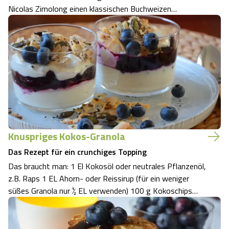
Nicolas Zimolong einen klassischen Buchweizen
Pfannkuchen mit Blaubeeren und Zitronensorbet zu. Bei
der Verarbeitung von Buchweizen muss man einiges
beachten, das erzählt sie im Video. Ein für …
Knuspriges Kokos-Granola
Das Rezept für ein crunchiges Topping
Das braucht man: 1 El Kokosöl oder neutrales Pflanzenöl,
z.B. Raps 1 EL Ahorn- oder Reissirup (für ein weniger
süßes Granola nur ½ EL verwenden) 100 g Kokoschips
(keine Kokosraspel) 1 EL Chiasamen 25 g Kürbiskerne 25
g gehackte oder gehobelte Mandeln ½ TL Zimt – optional,
aber sehr lecker Und so ge…