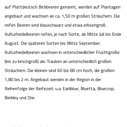
Camping
auf Plattdeutsch Bickbeeren genannt, werden auf Plantagen
Reiten
Wildpark Lüneburger Heide
Veranstaltungen
Shopping Celle
angebaut und wachsen an ca. 1,50 m großen Sträuchern. Die
Urlaub auf dem Bauernhof
Kutschen
Wildpark Schwarze Berge
reifen Beeren sind blauschwarz und etwa erbsengroß.
Kulinarisches Celle
Kulturheidelbeeren reifen, je nach Sorte, ab Mitte Juli bis Ende
Urlaub mit Hund
Regionale Küche
Otter Zentrum
August. Die späteren Sorten bis Mitte September.
Unterkünfte Celle
Kulturheidelbeeren wachsen in unterschiedlicher Fruchtgröße
Last Minute
Tiere
Wildpark Müden
Veranstaltungen & Führungen Celle
(bis zu kirschgroß) als Trauben an unterschiedlich großen
Sträuchern. Die kleinen sind 60 bis 80 cm hoch, die großen
Anreise
HeideSpezialitäten
Snow World Bispingen
1,80 bis 2 m. Angebaut werden in der Region in der
Kataloge
Unterkünfte
Reihenfolge der Reifezeit: u.a. Earliblue, Bluetta, Bluecrop,
Ralf Schumacher Kart & Bowl
Berkley und Dixi.
Videos
Naturhotels
Das verrückte Haus
Shop
Urlaub mit Hund
Abenteuerland Trampolin-Park