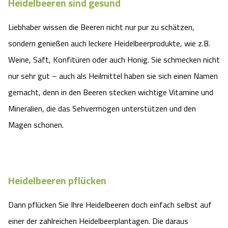
Heidelbeeren sind gesund
Angebote
Urlaub auf dem Bauernhof
Battle Kart Bispingen
Liebhaber wissen die Beeren nicht nur pur zu schätzen,
sondern genießen auch leckere Heidelbeerprodukte, wie z.B.
Kontakt
Landschaftsführungen
Adventure District Bispingen
Weine, Saft, Konfitüren oder auch Honig. Sie schmecken nicht
Veranstaltungen
nur sehr gut – auch als Heilmittel haben sie sich einen Namen
Unterkünfte
gemacht, denn in den Beeren stecken wichtige Vitamine und
Ausflugsziele
Mineralien, die das Sehvermögen unterstützen und den
Magen schonen.
Heidelbeeren pflücken
Dann pflücken Sie Ihre Heidelbeeren doch einfach selbst auf
einer der zahlreichen Heidelbeerplantagen. Die daraus