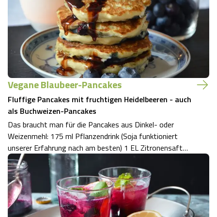
Vegane Blaubeer-Pancakes
Fluffige Pancakes mit fruchtigen Heidelbeeren - auch
als Buchweizen-Pancakes
Das braucht man für die Pancakes aus Dinkel- oder
Weizenmehl: 175 ml Pflanzendrink (Soja funktioniert
unserer Erfahrung nach am besten) 1 EL Zitronensaft
100 g Dinkelmehl Type 630 oder Weizenmehl Type 550 2
EL Zucker 1 EL Vanillezucker 1/2 TL Backpulver 1/4 TL
Natron 1 Prise Salz neutrales Öl zum …