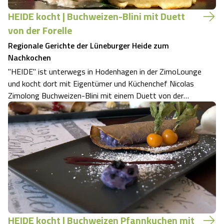
HEIDE kocht | Buchweizen-Blini mit Duett
von der Forelle
Regionale Gerichte der Lüneburger Heide zum
Nachkochen
"HEIDE" ist unterwegs in Hodenhagen in der ZimoLounge
und kocht dort mit Eigentümer und Küchenchef Nicolas
Zimolong Buchweizen-Blini mit einem Duett von der
Forelle (gebeizt und als Tatar), dazu eingelegtes Essig-
Gemüse und Kräuter-Schmand. Buchweizen ist eine
regionale Spezialität der Lüneburger H…
HEIDE kocht | Buchweizen Pfannkuchen mit