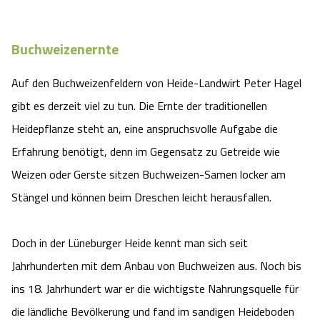
Angebote
Urlaub auf dem Bauernhof
Battle Kart Bispingen
Buchweizenernte
Kontakt
Landschaftsführungen
Adventure District Bispingen
Auf den Buchweizenfeldern von Heide-Landwirt Peter Hagel
gibt es derzeit viel zu tun. Die Ernte der traditionellen
Veranstaltungen
Unterkünfte
Heidepflanze steht an, eine anspruchsvolle Aufgabe die
Ausflugsziele
Erfahrung benötigt, denn im Gegensatz zu Getreide wie
Weizen oder Gerste sitzen Buchweizen-Samen locker am
Stängel und können beim Dreschen leicht herausfallen.
Doch in der Lüneburger Heide kennt man sich seit
Jahrhunderten mit dem Anbau von Buchweizen aus. Noch bis
ins 18. Jahrhundert war er die wichtigste Nahrungsquelle für
die ländliche Bevölkerung und fand im sandigen Heideboden