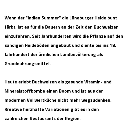
Camping
Reiten
Wildpark Lüneburger Heide
Veranstaltungen
Shopping Celle
Wenn der "Indian Summer" die Lüneburger Heide bunt
Urlaub auf dem Bauernhof
Kutschen
Wildpark Schwarze Berge
färbt, ist es für die Bauern an der Zeit den Buchweizen
Kulinarisches Celle
einzufahren. Seit Jahrhunderten wird die Pflanze auf den
Urlaub mit Hund
Regionale Küche
Otter Zentrum
Unterkünfte Celle
sandigen Heideböden angebaut und diente bis ins 18.
Jahrhundert der ärmlichen Landbevölkerung als
Last Minute
Tiere
Wildpark Müden
Veranstaltungen & Führungen Celle
Grundnahrungsmittel.
Anreise
HeideSpezialitäten
Snow World Bispingen
Heute erlebt Buchweizen als gesunde Vitamin- und
Kataloge
Unterkünfte
Ralf Schumacher Kart & Bowl
Mineralstoffbombe einen Boom und ist aus der
modernen Vollwertküche nicht mehr wegzudenken.
Videos
Naturhotels
Das verrückte Haus
Kreative herzhafte Variationen gibt es in den
zahlreichen Restaurants der Region.
Shop
Urlaub mit Hund
Abenteuerland Trampolin-Park