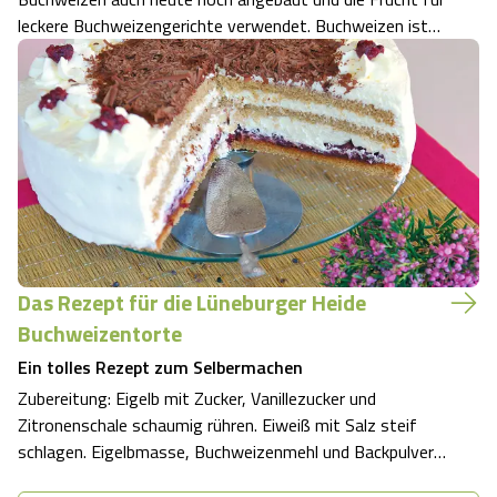
leckere Buchweizengerichte verwendet. Buchweizen ist
keine Getreideart, sondern gehört zur Familie der
Knöterichgewächse. Die Pflanzen haben gestielte
herzförmige Blätter und weiß-rosarote Blüten…
Das Rezept für die Lüneburger Heide
Buchweizentorte
Ein tolles Rezept zum Selbermachen
Zubereitung: Eigelb mit Zucker, Vanillezucker und
Zitronenschale schaumig rühren. Eiweiß mit Salz steif
schlagen. Eigelbmasse, Buchweizenmehl und Backpulver
unter die Eiweißmasse ziehen. Teig in eine Springform