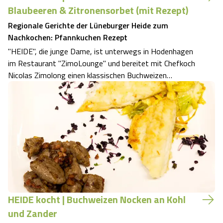
Blaubeeren & Zitronensorbet (mit Rezept)
Regionale Gerichte der Lüneburger Heide zum
Nachkochen: Pfannkuchen Rezept
"HEIDE", die junge Dame, ist unterwegs in Hodenhagen
im Restaurant "ZimoLounge" und bereitet mit Chefkoch
Nicolas Zimolong einen klassischen Buchweizen
Pfannkuchen mit Blaubeeren und Zitronensorbet zu. Bei
der Verarbeitung von Buchweizen muss man einiges
beachten, das erzählt sie im Video. Ein für …
HEIDE kocht | Buchweizen Nocken an Kohl
und Zander