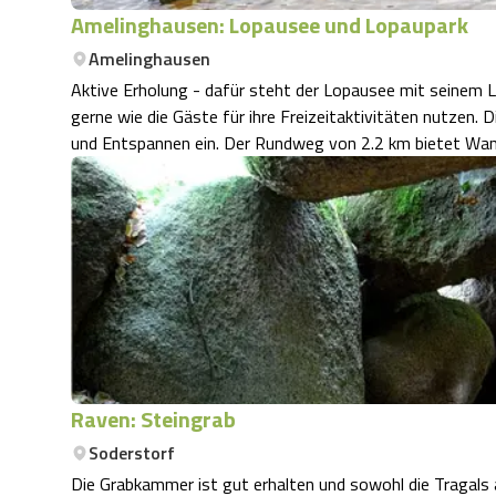
Amelinghausen: Lopausee und Lopaupark
Amelinghausen
Aktive Erholung - dafür steht der Lopausee mit seinem 
gerne wie die Gäste für ihre Freizeitaktivitäten nutzen. Die schöne Landschaft am Lopausee lädt zum Wandern
und Entspannen ein. Der Rundweg von 2.2 km bietet Wan
Raven: Steingrab
Soderstorf
Die Grabkammer ist gut erhalten und sowohl die Tragals 