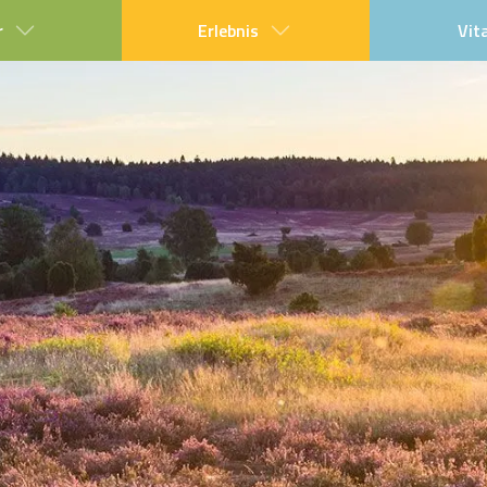
r
Erlebnis
Vit