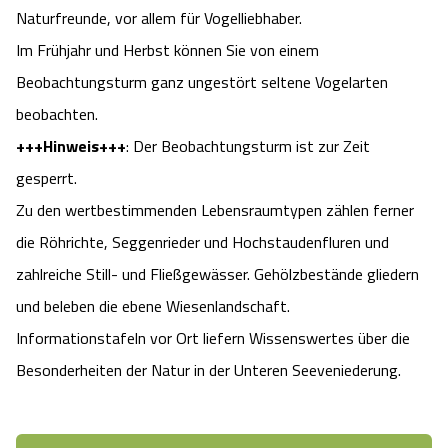
Naturfreunde, vor allem für Vogelliebhaber.
Angebote
Urlaub auf dem Bauernhof
Battle Kart Bispingen
Im Frühjahr und Herbst können Sie von einem
Beobachtungsturm ganz ungestört seltene Vogelarten
Kontakt
Landschaftsführungen
Adventure District Bispingen
beobachten.
+++Hinweis+++
: Der Beobachtungsturm ist zur Zeit
Veranstaltungen
Unterkünfte
gesperrt.
Ausflugsziele
Zu den wertbestimmenden Lebensraumtypen zählen ferner
die Röhrichte, Seggenrieder und Hochstaudenfluren und
zahlreiche Still- und Fließgewässer. Gehölzbestände gliedern
und beleben die ebene Wiesenlandschaft.
Informationstafeln vor Ort liefern Wissenswertes über die
Besonderheiten der Natur in der Unteren Seeveniederung.