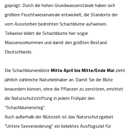
geprägt. Durch die hohen Grundwasserstände haben sich
Camping
Reiten
Wildpark Lüneburger Heide
Veranstaltungen
Shopping Celle
größere Feuchtwiesenareale entwickelt, die Standorte der
Urlaub auf dem Bauernhof
vom Aussterben bedrohten Schachblume aufweisen.
Kutschen
Wildpark Schwarze Berge
Kulinarisches Celle
Teilweise bildet die Schachblume hier sogar
Urlaub mit Hund
Regionale Küche
Otter Zentrum
Massenvorkommen und damit den größten Bestand
Unterkünfte Celle
Deutschlands.
Last Minute
Tiere
Wildpark Müden
Veranstaltungen & Führungen Celle
Die Schachblumenblüte
Mitte April bis Mitte/Ende Mai
zieht
Anreise
HeideSpezialitäten
Snow World Bispingen
jährlich zahlreiche Naturliebhaber an. Damit Sie die Blüte
bewundern können, ohne die Pflanzen zu zerstören, errichtet
Kataloge
Unterkünfte
Ralf Schumacher Kart & Bowl
die Naturschutzstiftung in jedem Frühjahr den
Videos
Naturhotels
''Schachblumensteg''.
Das verrückte Haus
Auch außerhalb der Blütezeit ist das Naturschutzgebiet
Shop
Urlaub mit Hund
Abenteuerland Trampolin-Park
"Untere Seeveniederung" ein beliebtes Ausflugsziel für