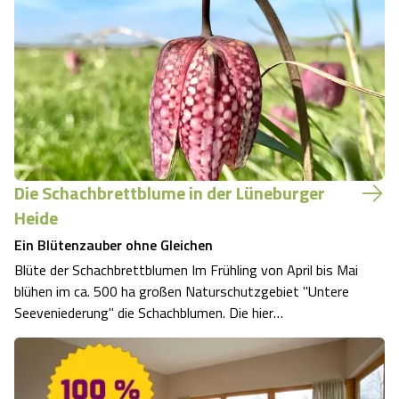
Die Schachbrettblume in der Lüneburger
Heide
Ein Blütenzauber ohne Gleichen
Blüte der Schachbrettblumen Im Frühling von April bis Mai
blühen im ca. 500 ha großen Naturschutzgebiet "Untere
Seeveniederung" die Schachblumen. Die hier
herausragenden Vorkommnisse der
Schachblumenbestände haben nicht nur eine national
hohe Bedeutung, sondern sie sind wahrscheinlich das
größte Vo…