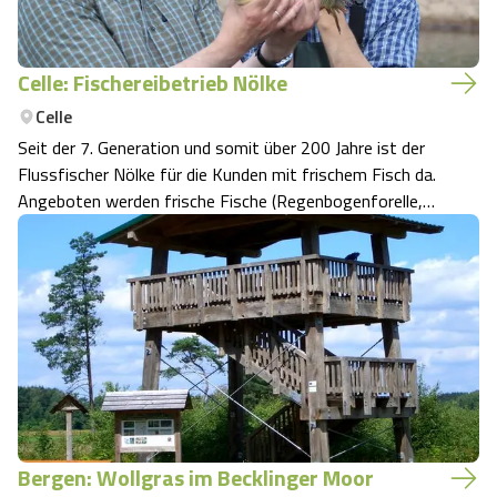
Celle: Fischereibetrieb Nölke
Celle
Seit der 7. Generation und somit über 200 Jahre ist der
Flussfischer Nölke für die Kunden mit frischem Fisch da.
Angeboten werden frische Fische (Regenbogenforelle,
Lachsforelle und saisonal Karpfen und Schleie),
geräucherte Fische (Aal, Regenbogenforelle, Lachsforelle)
und auf Wunsch komplette Fi…
Bergen: Wollgras im Becklinger Moor