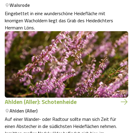
Walsrode
Camping
Reiten
Wildpark Lüneburger Heide
Veranstaltungen
Shopping Celle
Eingebettet in eine wunderschöne Heidefläche mit
knorrigen Wacholdern liegt das Grab des Heidedichters
Urlaub auf dem Bauernhof
Kutschen
Wildpark Schwarze Berge
Hermann Löns.
Kulinarisches Celle
Urlaub mit Hund
Regionale Küche
Otter Zentrum
Unterkünfte Celle
Last Minute
Tiere
Wildpark Müden
Veranstaltungen & Führungen Celle
Anreise
HeideSpezialitäten
Snow World Bispingen
Kataloge
Unterkünfte
Ralf Schumacher Kart & Bowl
Ahlden (Aller): Schotenheide
Videos
Naturhotels
Das verrückte Haus
Ahlden (Aller)
Auf einer Wander- oder Radtour sollte man sich Zeit für
Shop
einen Abstecher in die südlichsten Heideflächen nehmen.
Urlaub mit Hund
Abenteuerland Trampolin-Park