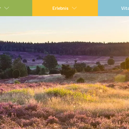
r
Erlebnis
Vit