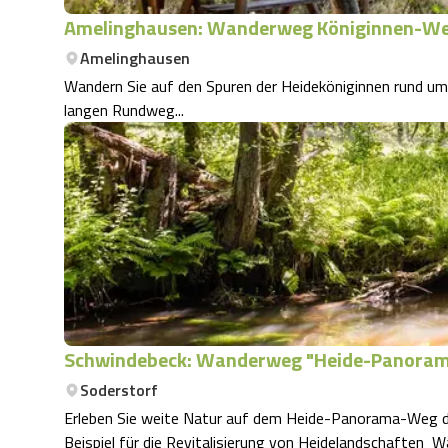
Amelinghausen: Wanderweg Königinnen-We
Amelinghausen
Wandern Sie auf den Spuren der Heideköniginnen rund um den Heideort
langen Rundweg...
Schwindebeck: Wanderweg "Heide-Panora
Soderstorf
Erleben Sie weite Natur auf dem Heide-Panorama-Weg dur
Beispi