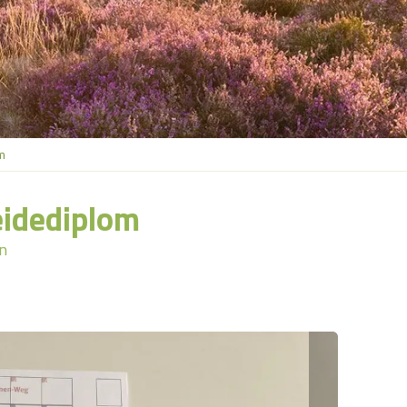
m
idediplom
n