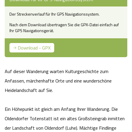
Camping
Reiten
Wildpark Lüneburger Heide
Veranstaltungen
Shopping Celle
Der Streckenverlauf für Ihr GPS Navigationssystem.
Urlaub auf dem Bauernhof
Kutschen
Nach dem Download übertragen Sie die GPX-Datei einfach auf
Wildpark Schwarze Berge
Kulinarisches Celle
Ihr GPS Navigationsgerät.
Urlaub mit Hund
Regionale Küche
Otter Zentrum
Unterkünfte Celle
Download - GPX
Last Minute
Tiere
Wildpark Müden
Veranstaltungen & Führungen Celle
Auf dieser Wanderung warten Kulturgeschichte zum
Anreise
HeideSpezialitäten
Snow World Bispingen
Anfassen, märchenhafte Orte und eine wunderschöne
Heidelandschaft auf Sie.
Kataloge
Unterkünfte
Ralf Schumacher Kart & Bowl
Videos
Naturhotels
Ein Höhepunkt ist gleich am Anfang Ihrer Wanderung. Die
Das verrückte Haus
Oldendorfer Totenstatt ist ein altes Großsteingrab inmitten
Shop
Urlaub mit Hund
Abenteuerland Trampolin-Park
der Landschaft von Oldendorf (Luhe). Mächtige Findlinge