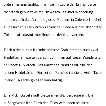
bilden hier eine Grabkammer, die im Laufe der Jahrhunderte
Angebote
Urlaub auf dem Bauernhof
Battle Kart Bispingen
mehrfach genutzt wurde. Im Anschluss Ihrer Wanderung
lohnt es sich das Archäologische Museum in Oldendorf (Luhe)
Kontakt
Landschaftsführungen
Adventure District Bispingen
zu besuchen. Hier warten zahlreiche Funde aus der Oldedorfer
Totenstatt darauf, von Ihnen entdeckt zu werden.
Veranstaltungen
Unterkünfte
Ausflugsziele
Doch nicht nur die kulturhistorische Grabkammer, auch zwei
Heideflächen warten darauf, von Ihnen auf dieser Wanderung
erkundet zu werden. Das Marxener Paradies ist eine der
beiden Heideflächen. Ein kleines Paradies ist diese Heidefläche
in einer Talsenke gelegen wahrhaftig.
Eine Picknickstelle lädt Sie zu einer Wanderpause ein. Die
außergewöhnliche Form des Tales wird Ihnen bei Ihrer