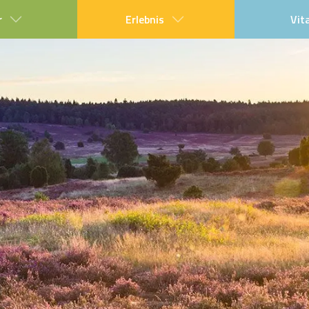
r
Erlebnis
Vit