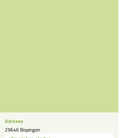
Adresse
29646 Bispingen
blick über den Totengrund