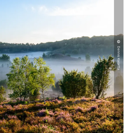
©
Dennis Karjetta
Über