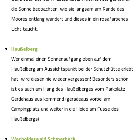
die Sonne beobachten, wie sie langsam am Rande des
Angebote
Urlaub auf dem Bauernhof
Battle Kart Bispingen
Moores entlang wandert und dieses in ein rosafarbenes
Kontakt
Landschaftsführungen
Licht taucht.
Adventure District Bispingen
Veranstaltungen
Unterkünfte
Haußelberg
Wer einmal einen Sonnenaufgang oben auf dem
Ausflugsziele
Haußelberg am Aussichtspunkt bei der Schutzhütte erlebt
hat, wird diesen nie wieder vergessen! Besonders schön
ist es auch am Hang des Haußelberges vom Parkplatz
Gerdehaus aus kommend (geradeaus vorbei am
Campingplatz und weiter in die Heide am Fusse des
Haußelbergs)
Wacholderwald Schmarbeck