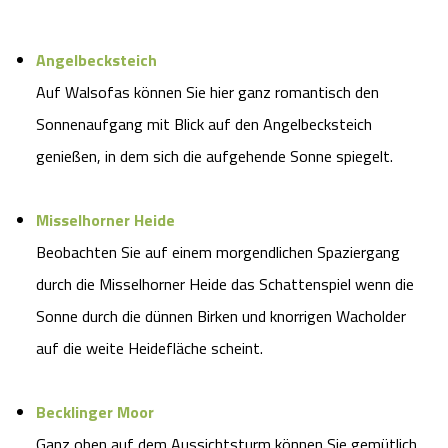
Camping
Reiten
Wildpark Lüneburger Heide
Veranstaltungen
Shopping Celle
Angelbecksteich
Urlaub auf dem Bauernhof
Kutschen
Wildpark Schwarze Berge
Auf Walsofas können Sie hier ganz romantisch den
Kulinarisches Celle
Sonnenaufgang mit Blick auf den Angelbecksteich
Urlaub mit Hund
Regionale Küche
Otter Zentrum
Unterkünfte Celle
genießen, in dem sich die aufgehende Sonne spiegelt.
Last Minute
Tiere
Wildpark Müden
Veranstaltungen & Führungen Celle
Misselhorner Heide
Anreise
Beobachten Sie auf einem morgendlichen Spaziergang
HeideSpezialitäten
Snow World Bispingen
durch die Misselhorner Heide das Schattenspiel wenn die
Kataloge
Unterkünfte
Ralf Schumacher Kart & Bowl
Sonne durch die dünnen Birken und knorrigen Wacholder
auf die weite Heidefläche scheint.
Videos
Naturhotels
Das verrückte Haus
Becklinger Moor
Shop
Urlaub mit Hund
Abenteuerland Trampolin-Park
Ganz oben auf dem Aussichtsturm können Sie gemütlich