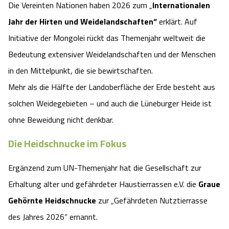
Die Vereinten Nationen haben 2026 zum „
Internationalen
Camping
Reiten
Wildpark Lüneburger Heide
Veranstaltungen
Shopping Celle
Jahr der Hirten und Weidelandschaften“
erklärt. Auf
Initiative der Mongolei rückt das Themenjahr weltweit die
Urlaub auf dem Bauernhof
Kutschen
Wildpark Schwarze Berge
Kulinarisches Celle
Bedeutung extensiver Weidelandschaften und der Menschen
Urlaub mit Hund
in den Mittelpunkt, die sie bewirtschaften.
Regionale Küche
Otter Zentrum
Unterkünfte Celle
Mehr als die Hälfte der Landoberfläche der Erde besteht aus
Last Minute
Tiere
Wildpark Müden
solchen Weidegebieten – und auch die Lüneburger Heide ist
Veranstaltungen & Führungen Celle
ohne Beweidung nicht denkbar.
Anreise
HeideSpezialitäten
Snow World Bispingen
Die Heidschnucke im Fokus
Kataloge
Unterkünfte
Ralf Schumacher Kart & Bowl
Ergänzend zum UN-Themenjahr hat die Gesellschaft zur
Erhaltung alter und gefährdeter Haustierrassen e.V. die
Graue
Videos
Naturhotels
Das verrückte Haus
Gehörnte Heidschnucke
zur „Gefährdeten Nutztierrasse
Shop
des Jahres 2026“ ernannt.
Urlaub mit Hund
Abenteuerland Trampolin-Park