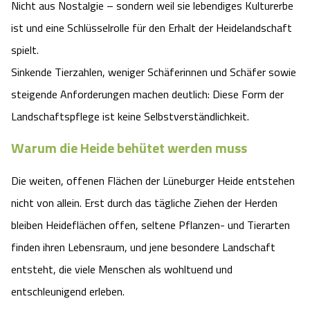
Nicht aus Nostalgie – sondern weil sie lebendiges Kulturerbe
Angebote
Urlaub auf dem Bauernhof
Battle Kart Bispingen
ist und eine Schlüsselrolle für den Erhalt der Heidelandschaft
spielt.
Kontakt
Landschaftsführungen
Adventure District Bispingen
Sinkende Tierzahlen, weniger Schäferinnen und Schäfer sowie
steigende Anforderungen machen deutlich: Diese Form der
Veranstaltungen
Unterkünfte
Landschaftspflege ist keine Selbstverständlichkeit.
Ausflugsziele
Warum die Heide behütet werden muss
Die weiten, offenen Flächen der Lüneburger Heide entstehen
nicht von allein. Erst durch das tägliche Ziehen der Herden
bleiben Heideflächen offen, seltene Pflanzen- und Tierarten
finden ihren Lebensraum, und jene besondere Landschaft
entsteht, die viele Menschen als wohltuend und
entschleunigend erleben.