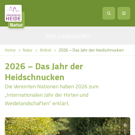
Natur
Jetzt online buchen
Service
!
Anreise
Abreise
Home
Natur
Artikel
2026 – Das Jahr der Heidschnucken
Service
Natur
2026 – Das Jahr der
Region / Orte
Ort
Erlebnis
Natur
Heidschnucken
Die Vereinten Nationen haben 2026 zum
Veranstaltungen
Heideblüte
Erlebnis
Vital
Personen
Kinder
„Internationalen Jahr der Hirten und
Weidelandschaften“ erklärt.
Ausflugsziele
Heideflächen
Heide Park Resort
Stadt
Vital
Suchen
Karte
Naturpark Lüneburger Heide
Barfußpark Egestorf
©
Wellness
Barriere­freiheits-Einstell­ungen
Stadt