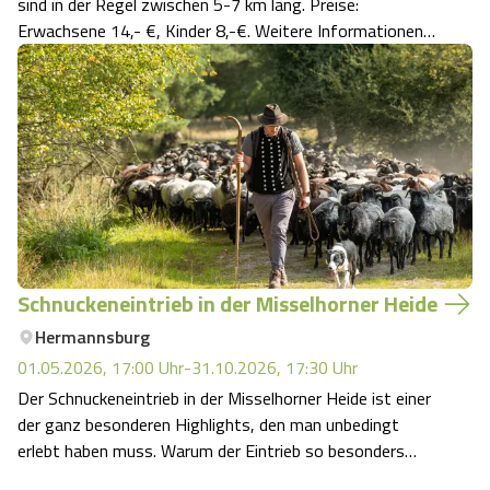
sind in der Regel zwischen 5-7 km lang. Preise:
Erwachsene 14,- €, Kinder 8,-€. Weitere Informationen
zu den einzelnen Touren und die Möglichkeit zur Online-
Buchung finden Sie hier:
Schnuckeneintrieb in der Misselhorner Heide
Hermannsburg
01.05.2026, 17:00
Uhr
-
31.10.2026, 17:30
Uhr
Der Schnuckeneintrieb in der Misselhorner Heide ist einer
der ganz besonderen Highlights, den man unbedingt
erlebt haben muss. Warum der Eintrieb so besonders
istKennst du dieses Gefühl, wenn Natur und Tradition so