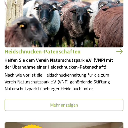
nun die Schnuckenherden im Naturschu…
Heidschnucken-Patenschaften
Helfen Sie dem Verein Naturschutzpark e.V. (VNP) mit
der Übernahme einer Heidschnucken-Patenschaft!
Nach wie vor ist die Heidschnuckenhaltung für die zum
Verein Naturschutzpark e.V. (VNP) gehördende Stiftung
Naturschutzpark Lüneburger Heide auch unter
Berücksichtigung der Schäferlöhne und der Unterhaltung
der Schäferhäuser bzw. der 18 meist reetgedeckten
Mehr anzeigen
Schafställe defizitär. Ohne die Fördermitt…