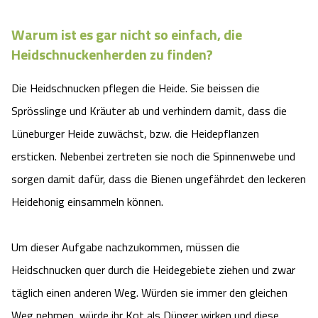
Camping
Reiten
Wildpark Lüneburger Heide
Veranstaltungen
Shopping Celle
Warum ist es gar nicht so einfach, die
Heidschnuckenherden zu finden?
Urlaub auf dem Bauernhof
Kutschen
Wildpark Schwarze Berge
Kulinarisches Celle
Die Heidschnucken pflegen die Heide. Sie beissen die
Urlaub mit Hund
Regionale Küche
Otter Zentrum
Unterkünfte Celle
Sprösslinge und Kräuter ab und verhindern damit, dass die
Lüneburger Heide zuwächst, bzw. die Heidepflanzen
Last Minute
Tiere
Wildpark Müden
Veranstaltungen & Führungen Celle
ersticken. Nebenbei zertreten sie noch die Spinnenwebe und
Anreise
sorgen damit dafür, dass die Bienen ungefährdet den leckeren
HeideSpezialitäten
Snow World Bispingen
Heidehonig einsammeln können.
Kataloge
Unterkünfte
Ralf Schumacher Kart & Bowl
Um dieser Aufgabe nachzukommen, müssen die
Videos
Naturhotels
Das verrückte Haus
Heidschnucken quer durch die Heidegebiete ziehen und zwar
täglich einen anderen Weg. Würden sie immer den gleichen
Shop
Urlaub mit Hund
Abenteuerland Trampolin-Park
Weg nehmen, würde ihr Kot als Dünger wirken und diese