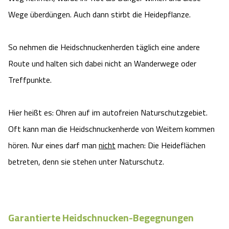
Wege überdüngen. Auch dann stirbt die Heidepflanze.
Angebote
Urlaub auf dem Bauernhof
Battle Kart Bispingen
Kontakt
Landschaftsführungen
So nehmen die Heidschnuckenherden täglich eine andere
Adventure District Bispingen
Route und halten sich dabei nicht an Wanderwege oder
Veranstaltungen
Unterkünfte
Treffpunkte.
Ausflugsziele
Hier heißt es: Ohren auf im autofreien Naturschutzgebiet.
Oft kann man die Heidschnuckenherde von Weitem kommen
hören. Nur eines darf man
nicht
machen: Die Heideflächen
betreten, denn sie stehen unter Naturschutz.
Garantierte Heidschnucken-Begegnungen