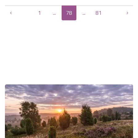
1
...
78
...
81