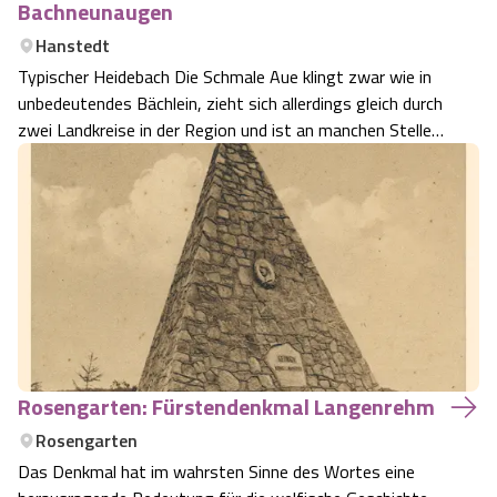
Bachneunaugen
Camping
Reiten
Wildpark Lüneburger Heide
Veranstaltungen
Shopping Celle
Hanstedt
Typischer Heidebach Die Schmale Aue klingt zwar wie in
Urlaub auf dem Bauernhof
Kutschen
Wildpark Schwarze Berge
unbedeutendes Bächlein, zieht sich allerdings gleich durch
Kulinarisches Celle
zwei Landkreise in der Region und ist an manchen Stellen
Urlaub mit Hund
Regionale Küche
weitläufiger, als der Name vermuten lässt.
Otter Zentrum
Unterkünfte Celle
Last Minute
Tiere
Wildpark Müden
Veranstaltungen & Führungen Celle
Anreise
HeideSpezialitäten
Snow World Bispingen
Kataloge
Unterkünfte
Ralf Schumacher Kart & Bowl
Rosengarten: Fürstendenkmal Langenrehm
Videos
Naturhotels
Das verrückte Haus
Rosengarten
Shop
Das Denkmal hat im wahrsten Sinne des Wortes eine
Urlaub mit Hund
Abenteuerland Trampolin-Park