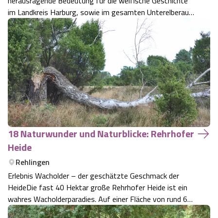
herausragende Bedeutung für die welfische Geschichte
im Landkreis Harburg, sowie im gesamten Unterelberaum.
Angebote
Urlaub auf dem Bauernhof
Battle Kart Bispingen
Es wurde von Heinrich Seckerdieck, einem Langensalza-
Kämpfer (deutscher Bruderkrieg 27.06.1866) auf
Kontakt
Landschaftsführungen
Adventure District Bispingen
Initiative des Hannoverschen Clubs Harbur…
Veranstaltungen
Unterkünfte
Ausflugsziele
18 Naturwunder und Naturblicke: Rehrhofer
Heide
Rehlingen
Erlebnis Wacholder – der geschätzte Geschmack der
HeideDie fast 40 Hektar große Rehrhofer Heide ist ein
wahres Wacholderparadies. Auf einer Fläche von rund 60
Fußballfeldern erwartet Sie ein kaum überschaubarer Hain