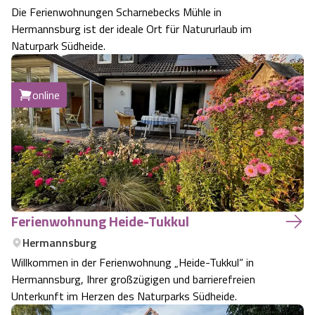
Die Ferienwohnungen Scharnebecks Mühle in
Camping
Reiten
Wildpark Lüneburger Heide
Veranstaltungen
Shopping Celle
Hermannsburg ist der ideale Ort für Natururlaub im
Naturpark Südheide.
Urlaub auf dem Bauernhof
Kutschen
Wildpark Schwarze Berge
Kulinarisches Celle
online
Urlaub mit Hund
Regionale Küche
Otter Zentrum
Unterkünfte Celle
Last Minute
Tiere
Wildpark Müden
Veranstaltungen & Führungen Celle
Anreise
HeideSpezialitäten
Snow World Bispingen
Kataloge
Ferienwohnung Heide-Tukkul
Unterkünfte
Ralf Schumacher Kart & Bowl
Hermannsburg
Videos
Naturhotels
Das verrückte Haus
Willkommen in der Ferienwohnung „Heide-Tukkul“ in
Hermannsburg, Ihrer großzügigen und barrierefreien
Unterkunft im Herzen des Naturparks Südheide.
Shop
Urlaub mit Hund
Abenteuerland Trampolin-Park