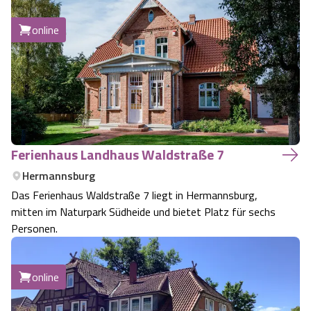
Angebote
Urlaub auf dem Bauernhof
Battle Kart Bispingen
online
Kontakt
Landschaftsführungen
Adventure District Bispingen
Veranstaltungen
Unterkünfte
Ausflugsziele
Ferienhaus Landhaus Waldstraße 7
Hermannsburg
Das Ferienhaus Waldstraße 7 liegt in Hermannsburg,
mitten im Naturpark Südheide und bietet Platz für sechs
Personen.
online