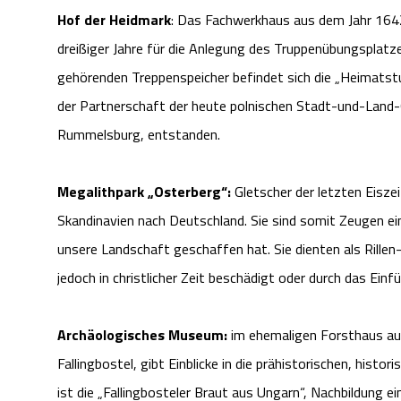
Hof der Heidmark
: Das Fachwerkhaus aus dem Jahr 1642 
dreißiger Jahre für die Anlegung des Truppenübungspla
gehörenden Treppenspeicher befindet sich die „Heimats
der Partnerschaft der heute polnischen Stadt-und-La
Rummelsburg, entstanden.
Megalithpark „Osterberg“:
Gletscher der letzten Eisze
Skandinavien nach Deutschland. Sie sind somit Zeugen ei
unsere Landschaft geschaffen hat. Sie dienten als Rillen
jedoch in christlicher Zeit beschädigt oder durch das Einf
Archäologisches Museum:
im ehemaligen Forsthaus au
Fallingbostel, gibt Einblicke in die prähistorischen, hist
ist die „Fallingbosteler Braut aus Ungarn“, Nachbildung e