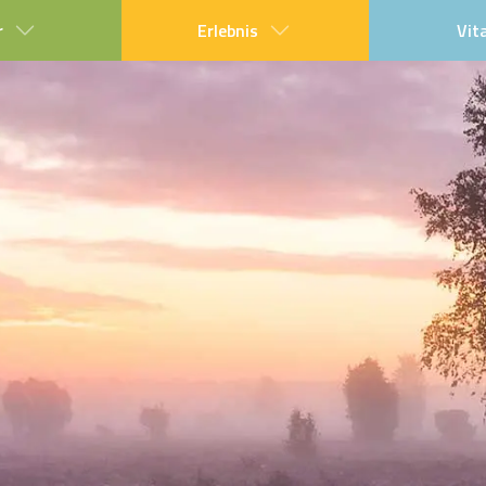
r
Erlebnis
Vit