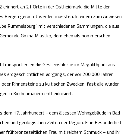
erinnert an 21 Orte in der Ostheidmark, die Mitte der
tzes Bergen geräumt werden mussten. In einem zum Anwesen
tube Rummelsburg“ mit verschiedenen Sammlungen, die aus
nd-Gemeinde Gmina Miastko, dem ehemals pommerschen
it transportierten die Gesteinsblöcke im Megalithpark aus
nes erdgeschichtlichen Vorgangs, der vor 200.000 Jahren
- oder Rinnensteine zu kultischen Zwecken, fast alle wurden
ügen in Kirchenmauern entheidnisiert.
s dem 17. Jahrhundert - dem ältesten Wohngebäude in Bad
orischen und geologischen Zeiten der Region. Eine Besonderheit
iner frühbronzezeitlichen Frau mit reichem Schmuck – und ihr