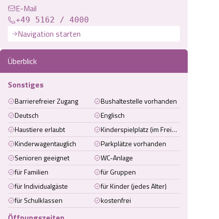
E-Mail
+49 5162 / 4000
Navigation starten
Überblick
Sonstiges
Barrierefreier Zugang
Bushaltestelle vorhanden
Deutsch
Englisch
Haustiere erlaubt
Kinderspielplatz (im Freien)
Kinderwagentauglich
Parkplätze vorhanden
Senioren geeignet
WC-Anlage
für Familien
für Gruppen
für Individualgäste
für Kinder (jedes Alter)
für Schulklassen
kostenfrei
Öffnungszeiten