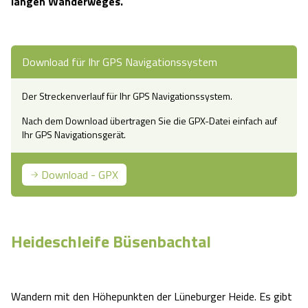
langen Wanderweges.
Camping
Reiten
Wildpark Lüneburger Heide
Veranstaltungen
Shopping Celle
Urlaub auf dem Bauernhof
Kutschen
Wildpark Schwarze Berge
Download für Ihr GPS Navigationssystem
Kulinarisches Celle
Urlaub mit Hund
Regionale Küche
Der Streckenverlauf für Ihr GPS Navigationssystem.
Otter Zentrum
Unterkünfte Celle
Nach dem Download übertragen Sie die GPX-Datei einfach auf
Last Minute
Tiere
Ihr GPS Navigationsgerät.
Wildpark Müden
Veranstaltungen & Führungen Celle
Anreise
HeideSpezialitäten
Download - GPX
Snow World Bispingen
Kataloge
Unterkünfte
Ralf Schumacher Kart & Bowl
Heideschleife Büsenbachtal
Videos
Naturhotels
Das verrückte Haus
Shop
Urlaub mit Hund
Abenteuerland Trampolin-Park
Wandern mit den Höhepunkten der Lüneburger Heide. Es gibt