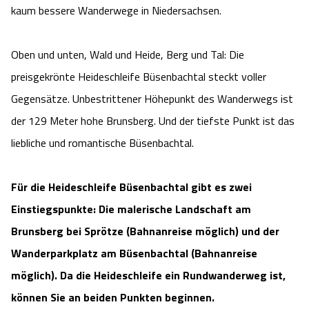
kaum bessere Wanderwege in Niedersachsen.
Angebote
Urlaub auf dem Bauernhof
Battle Kart Bispingen
Oben und unten, Wald und Heide, Berg und Tal: Die
Kontakt
Landschaftsführungen
Adventure District Bispingen
preisgekrönte Heideschleife Büsenbachtal steckt voller
Gegensätze. Unbestrittener Höhepunkt des Wanderwegs ist
Veranstaltungen
Unterkünfte
der 129 Meter hohe Brunsberg. Und der tiefste Punkt ist das
liebliche und romantische Büsenbachtal.
Ausflugsziele
Für die Heideschleife Büsenbachtal gibt es zwei
Einstiegspunkte: Die malerische Landschaft am
Brunsberg bei Sprötze (Bahnanreise möglich) und der
Wanderparkplatz am Büsenbachtal (Bahnanreise
möglich). Da die Heideschleife ein Rundwanderweg ist,
können Sie an beiden Punkten beginnen.