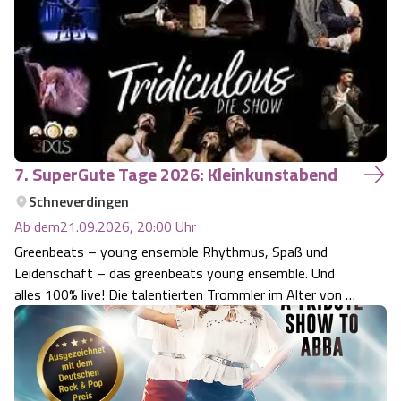
wird von Kritikern und Fans …
7. SuperGute Tage 2026: Kleinkunstabend
Schneverdingen
Ab dem
21.09.2026, 20:00
Uhr
Greenbeats – young ensemble Rhythmus, Spaß und
Leidenschaft – das greenbeats young ensemble. Und
alles 100% live! Die talentierten Trommler im Alter von 14
bis 20 Jahren performen dabei auf verrückten
Instrumentenbauten wie den weltbekannten Drum-
Oktagons, Becken in atemberaubender Höhe oder dem…