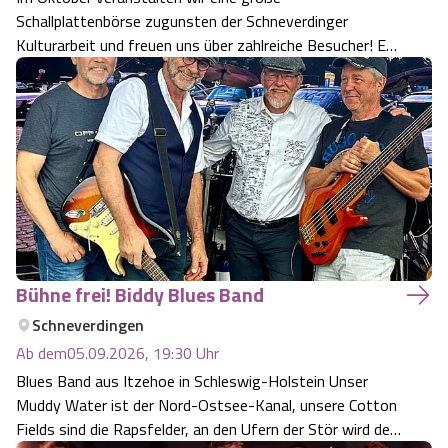
Schallplattenbörse zugunsten der Schneverdinger
Kulturarbeit und freuen uns über zahlreiche Besucher! Es
wird Schallplatten für jeden Musikgeschmack geben,
vertreten sind z.B. folgende Genres: Rock und Pop Jazz
Soul und Blues Schlager Chansons Klassi…
Bühne frei! Biddy Blues Band
Schneverdingen
Ab dem
05.09.2026, 19:30
Uhr
Blues Band aus Itzehoe in Schleswig-Holstein Unser
Muddy Water ist der Nord-Ostsee-Kanal, unsere Cotton
Fields sind die Rapsfelder, an den Ufern der Stör wird der