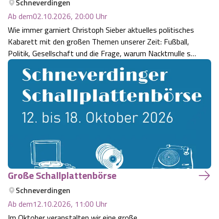
Schneverdingen
Angebote
Ab dem
02.10.2026, 20:00
Uhr
Urlaub auf dem Bauernhof
Battle Kart Bispingen
Wie immer garniert Christoph Sieber aktuelles politisches
Kabarett mit den großen Themen unserer Zeit: Fußball,
Kontakt
Landschaftsführungen
Adventure District Bispingen
Politik, Gesellschaft und die Frage, warum Nacktmulle so
selten shoppen gehen. Das alles verziert mit Gesang,
Veranstaltungen
Unterkünfte
Tanz und einem ganzen Reigen von Figuren, die mitten
aus dem Leben gegr…
Ausflugsziele
Große Schallplattenbörse
Schneverdingen
Ab dem
12.10.2026, 11:00
Uhr
Im Oktober veranstalten wir eine große