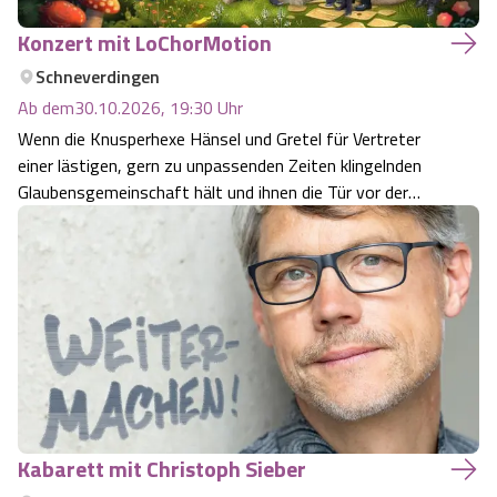
Camping
Reiten
Wildpark Lüneburger Heide
Veranstaltungen
Konzert mit LoChorMotion
Shopping Celle
Schneverdingen
Urlaub auf dem Bauernhof
Kutschen
Wildpark Schwarze Berge
Kulinarisches Celle
Ab dem
30.10.2026, 19:30
Uhr
Wenn die Knusperhexe Hänsel und Gretel für Vertreter
Urlaub mit Hund
Regionale Küche
Otter Zentrum
einer lästigen, gern zu unpassenden Zeiten klingelnden
Unterkünfte Celle
Glaubensgemeinschaft hält und ihnen die Tür vor der
Last Minute
Nase zuschlägt, dann merkt man: Missverständnisse gibt
Tiere
Wildpark Müden
Veranstaltungen & Führungen Celle
es überall, selbst im Zauberwald. Und zwar besonders
dann, wenn ein künstlich intell…
Anreise
HeideSpezialitäten
Snow World Bispingen
Kataloge
Unterkünfte
Ralf Schumacher Kart & Bowl
Videos
Naturhotels
Das verrückte Haus
Kabarett mit Christoph Sieber
Shop
Urlaub mit Hund
Abenteuerland Trampolin-Park