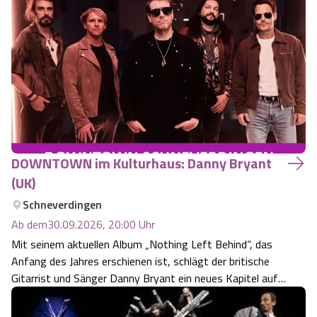
Blues gemacht, der Spaß und Entspannung bedeutet. Es
wird das gespielt, was den vier ‚Biddy Blues‘- Musikern
gefällt – Peter Klehn (…
DOWNTOWN im Kulturhaus: Danny Bryant
(UK)
Schneverdingen
Ab dem
30.09.2026, 20:00
Uhr
Mit seinem aktuellen Album „Nothing Left Behind“, das
Anfang des Jahres erschienen ist, schlägt der britische
Gitarrist und Sänger Danny Bryant ein neues Kapitel auf.
Das Album stieg direkt auf Platz 1 der Amazon-
Bestsellerliste in den Kategorien Blues und Bluesrock und