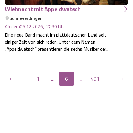
Wiehnacht mit Appeldwatsch
Schneverdingen
Ab dem
06.12.2026, 17:30
Uhr
Eine neue Band macht im plattdeutschen Land seit
einiger Zeit von sich reden. Unter dem Namen
„Appeldwatsch“ präsentieren die sechs Musiker der
bekannten Band „Appeltown Washboard Worms“
traditionelles plattdeutsches Liedgut mal verträumt, mal
fetzig und eigene weihnachtlich plattdeutsche Texte…
1
...
6
...
491