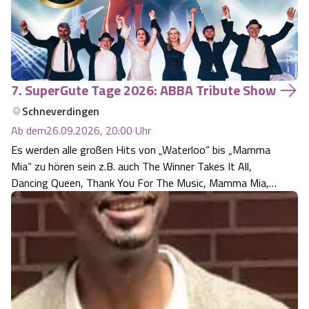
7. SuperGute Tage 2026: ABBA Tribute Show
Schneverdingen
Ab dem
26.09.2026, 20:00
Uhr
Es werden alle großen Hits von „Waterloo“ bis „Mamma
Mia“ zu hören sein z.B. auch The Winner Takes It All,
Dancing Queen, Thank You For The Music, Mamma Mia,
Money, Money, Money, Honey, Honey, Super Trouper,
Knowing Me Knowing You, Fernando, Voulez-Vous, I
Have A Dream, Chiquitita, Waterloo, Vo…