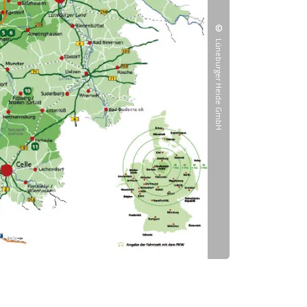
©
Lüneburger Heide GmbH