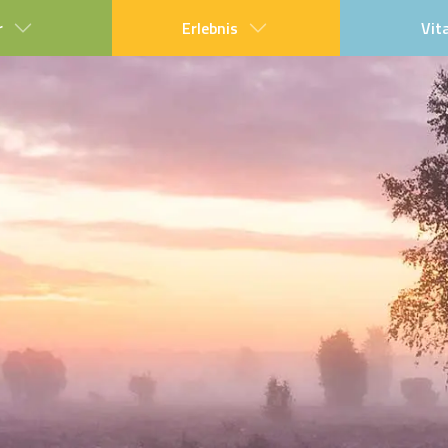
r
Erlebnis
Vit