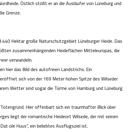
 Nordheide. Östlich stößt er an die Ausläufer von Lüneburg und
die Grenze.
23.440 Hektar große Naturschutzgebiet Lüneburger Heide. Das
rößten zusammenhängenden Heideflächen Mitteleuropas, die
meer verwandeln.
n hier das Bild des autofreien Landstrichs. Ein
 eröffnet sich von der 169 Meter hohen Spitze des Wilseder
i klarem Wetter sind sogar die Türme von Hamburg und Lüneburg
Totengrund. Hier offenbart sich ein traumhafter Blick über
rges liegt der romantische Heideort Wilsede, der mit seinen
ole Huus“, ein beliebtes Ausflugsziel ist.