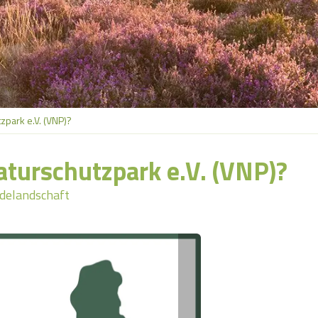
zpark e.V. (VNP)?
aturschutzpark e.V. (VNP)?
idelandschaft