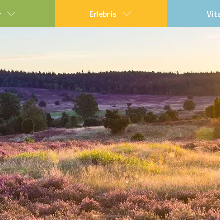
r
Erlebnis
Vit