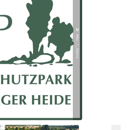
©
iMac_1_Sabine