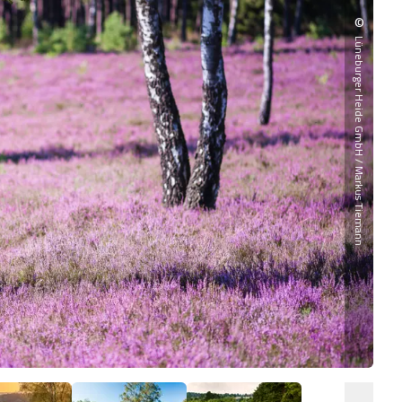
©
Lüneburger Heide GmbH / Markus Tiemann
Bir