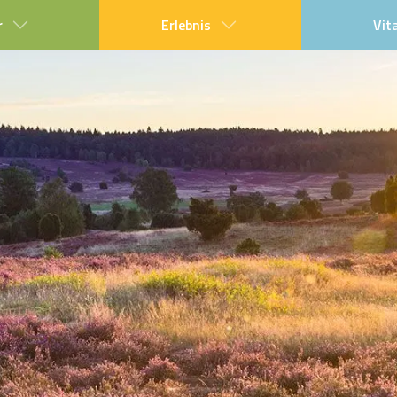
r
Erlebnis
Vit