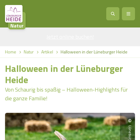
Natur
Jetzt online buchen
Service
!
Anreise
Abreise
Home
Natur
Artikel
Halloween in der Lüneburger Heide
Service
Natur
Halloween in der Lüneburger
Region / Orte
Ort
Erlebnis
Natur
Heide
Von Schaurig bis spaßig – Halloween-Highlights für
Veranstaltungen
Heideblüte
Erlebnis
Vital
Personen
Kinder
die ganze Familie!
Ausflugsziele
Heideflächen
Heide Park Resort
Stadt
Vital
©
Suchen
Karte
Naturpark Lüneburger Heide
Barfußpark Egestorf
Wellness
Barriere­freiheits-Einstell­ungen
Stadt