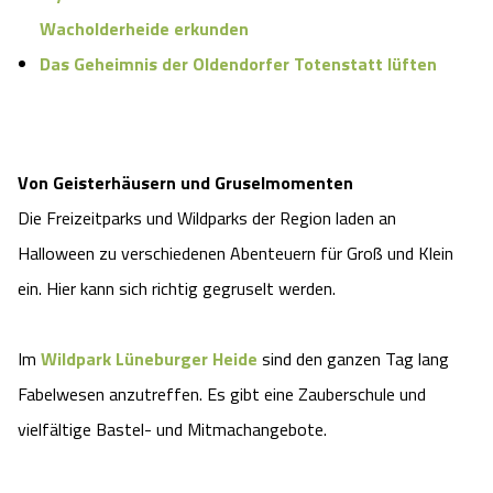
Wacholderheide erkunden
Angebote
Urlaub auf dem Bauernhof
Battle Kart Bispingen
Das Geheimnis der Oldendorfer Totenstatt lüften
Kontakt
Landschaftsführungen
Adventure District Bispingen
Veranstaltungen
Unterkünfte
Von Geisterhäusern und Gruselmomenten
Die Freizeitparks und Wildparks der Region laden an
Ausflugsziele
Halloween zu verschiedenen Abenteuern für Groß und Klein
ein. Hier kann sich richtig gegruselt werden.
Im
Wildpark Lüneburger Heide
sind den ganzen Tag lang
Fabelwesen anzutreffen. Es gibt eine Zauberschule und
vielfältige Bastel- und Mitmachangebote.