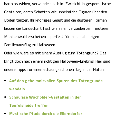
harmlos wirken, verwandeln sich im Zwielicht in gespenstische
Camping
Reiten
Wildpark Lüneburger Heide
Veranstaltungen
Shopping Celle
Gestalten, deren Schatten wie unheimliche Figuren über den
Boden tanzen. Ihr knorriges Geäst und die düsteren Formen
Urlaub auf dem Bauernhof
Kutschen
Wildpark Schwarze Berge
Kulinarisches Celle
lassen die Landschaft fast wie einen verzauberten, finsteren
Urlaub mit Hund
Regionale Küche
Märchenwald erscheinen – perfekt für einen schaurigen
Otter Zentrum
Unterkünfte Celle
Familienausflug zu Halloween.
Last Minute
Tiere
Wildpark Müden
Oder wie wäre es mit einem Ausflug zum Totengrund? Das
Veranstaltungen & Führungen Celle
klingt doch nach einem richtigen Halloween-Erlebnis! Hier sind
Anreise
HeideSpezialitäten
Snow World Bispingen
unsere Tipps für einen schaurig-schönen Tag in der Natur:
Kataloge
Unterkünfte
Auf den geheimnisvollen Spuren des Totengrunds
Ralf Schumacher Kart & Bowl
wandeln
Videos
Naturhotels
Das verrückte Haus
Schaurige Wacholder-Gestalten in der
Teufelsheide treffen
Shop
Urlaub mit Hund
Abenteuerland Trampolin-Park
Mystische Pfade durch die Ellerndorfer