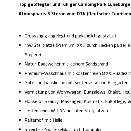
Top gepflegter und ruhiger CampingPark Lüneburger H
Atmosphäre.
5 Sterne vom DTV (Deutscher Tourism
Grosszügig angelegt und parkähnlich gestaltet
198 Stellplätze (Premium, XXL) durch Hecken parzellie
Ampere)
Natur-Badeweiher mit kleinem Sandstrand
Premium-Waschhaus mit kostenfreien 8 XXL-Badezi
Gute Landhausküche mit Seeterrasse und Biergarten
Vermietung von Wohnwagen, Bungalows, Chalet, Heu
House of Beauty: Massagen, Kosmetik, Fußpflege, 
kostenfreies W-LAN auf allen Stellplätzen
Reiterhof mit Halle
Streichel-Zoo, Spielplatz mit Trampolin