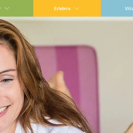
r
Erlebnis
Vit