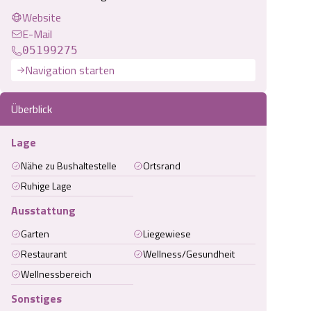
Website
E-Mail
05199275
Navigation starten
Überblick
Lage
Nähe zu Bushaltestelle
Ortsrand
Ruhige Lage
Ausstattung
Garten
Liegewiese
Restaurant
Wellness/Gesundheit
Wellnessbereich
Sonstiges