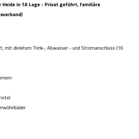
eide in 1A Lage - Privat geführt, familiäre
usverband)
rt, mit direktem Trink-, Abwasser - und Stromanschluss (16
mmern
hotel
Verwöhnbäder