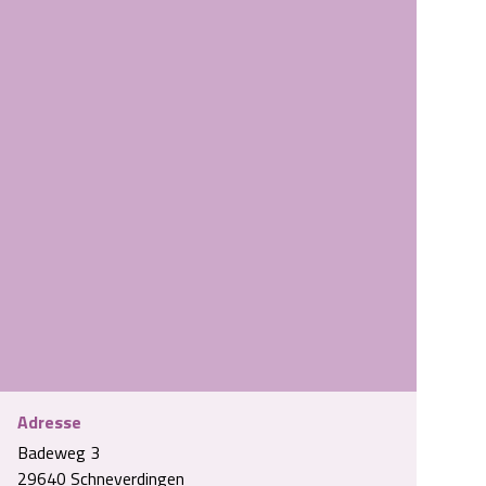
Adresse
Badeweg 3
0230525_185345-scaled.jpg
29640 Schneverdingen