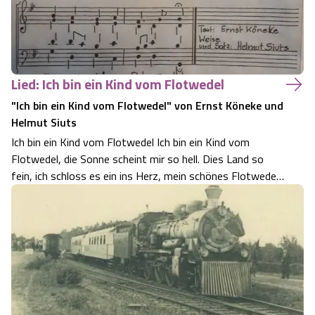
Lied: Ich bin ein Kind vom Flotwedel
"Ich bin ein Kind vom Flotwedel" von Ernst Köneke und
Helmut Siuts
Ich bin ein Kind vom Flotwedel Ich bin ein Kind vom
Flotwedel, die Sonne scheint mir so hell. Dies Land so
fein, ich schloss es ein ins Herz, mein schönes Flotwedel.
Wo Aller und die Fuhse fließt, das Gras auf saft´gen
Wiesen sprießt, wo Sumpf und Sand, durch Fleiß
entstand ein blühend Land, das d…