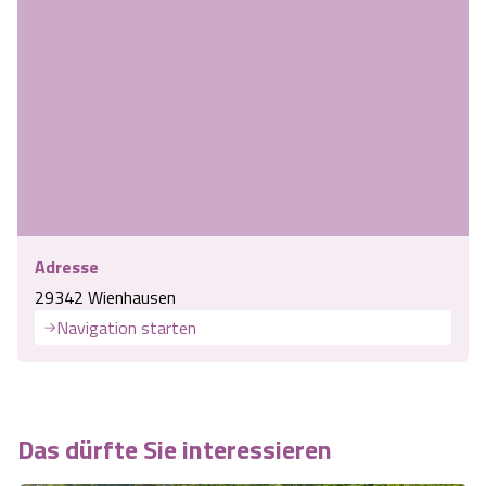
Angebote
Urlaub auf dem Bauernhof
Battle Kart Bispingen
Kontakt
Landschaftsführungen
Adventure District Bispingen
Veranstaltungen
Unterkünfte
Ausflugsziele
Adresse
29342 Wienhausen
Navigation starten
Das dürfte Sie interessieren