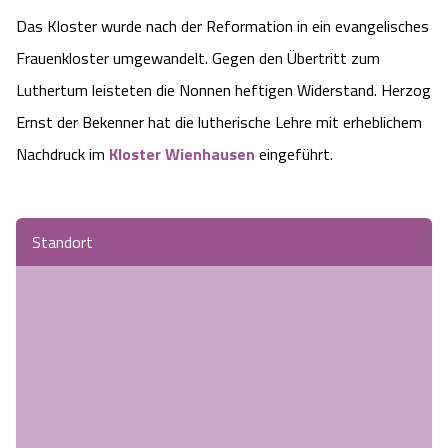
Camping
Reiten
Das Kloster wurde nach der Reformation in ein evangelisches
Wildpark Lüneburger Heide
Veranstaltungen
Shopping Celle
Frauenkloster umgewandelt. Gegen den Übertritt zum
Urlaub auf dem Bauernhof
Kutschen
Wildpark Schwarze Berge
Luthertum leisteten die Nonnen heftigen Widerstand. Herzog
Kulinarisches Celle
Ernst der Bekenner hat die lutherische Lehre mit erheblichem
Urlaub mit Hund
Regionale Küche
Otter Zentrum
Unterkünfte Celle
Nachdruck im
Kloster Wienhausen
eingeführt.
Last Minute
Tiere
Wildpark Müden
Veranstaltungen & Führungen Celle
Standort
Anreise
HeideSpezialitäten
Snow World Bispingen
Kataloge
Unterkünfte
Ralf Schumacher Kart & Bowl
Videos
Naturhotels
Das verrückte Haus
Shop
Urlaub mit Hund
Abenteuerland Trampolin-Park