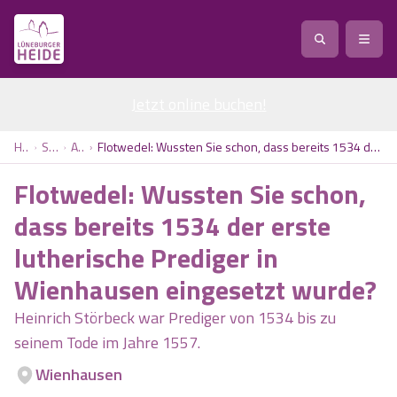
Jetzt online buchen
Service
!
Anreise
Abreise
Home
Service
Artikel
Flotwedel: Wussten Sie schon, dass bereits 1534 der erste lutherische Prediger in Wienhausen eingesetzt wurde?
Service
Natur
Flotwedel: Wussten Sie schon,
Region / Orte
Ort
Erlebnis
Natur
dass bereits 1534 der erste
lutherische Prediger in
Veranstaltungen
Heideblüte
Erlebnis
Vital
Personen
Kinder
Wienhausen eingesetzt wurde?
Ausflugsziele
Heideflächen
Heide Park Resort
Heinrich Störbeck war Prediger von 1534 bis zu
Stadt
Vital
seinem Tode im Jahre 1557.
Suchen
Karte
Naturpark Lüneburger Heide
Barfußpark Egestorf
Wellness
Wienhausen
Barriere­freiheits-Einstell­ungen
Stadt