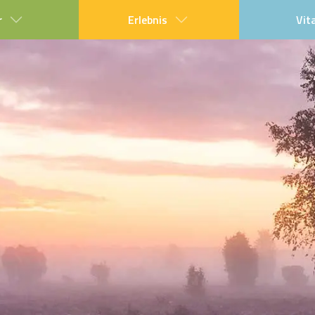
r
Erlebnis
Vit