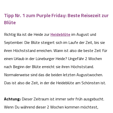
Camping
Reiten
Wildpark Lüneburger Heide
Veranstaltungen
Shopping Celle
Tipp Nr. 1 zum Purple Friday: Beste Reisezeit zur
Urlaub auf dem Bauernhof
Kutschen
Blüte
Wildpark Schwarze Berge
Kulinarisches Celle
Richtig lila ist die Heide zur
Heideblüte
im August und
Urlaub mit Hund
Regionale Küche
Otter Zentrum
Unterkünfte Celle
September. Die Blüte steigert sich im Laufe der Zeit, bis sie
Last Minute
Tiere
ihren Höchststand erreichen. Wann ist also die beste Zeit für
Wildpark Müden
Veranstaltungen & Führungen Celle
einen Urlaub in der Lüneburger Heide? Ungefähr 2 Wochen
Anreise
HeideSpezialitäten
Snow World Bispingen
nach Beginn der Blüte erreicht sie ihren Höchststand.
Normalerweise sind das die beiden letzten Augustwochen.
Kataloge
Unterkünfte
Ralf Schumacher Kart & Bowl
Das ist also die Zeit, in der die Heideblüte am Schönsten ist.
Videos
Naturhotels
Das verrückte Haus
Achtung:
Dieser Zeitraum ist immer sehr früh ausgebucht.
Shop
Wenn Du während dieser 2 Wochen kommen möchtest,
Urlaub mit Hund
Abenteuerland Trampolin-Park