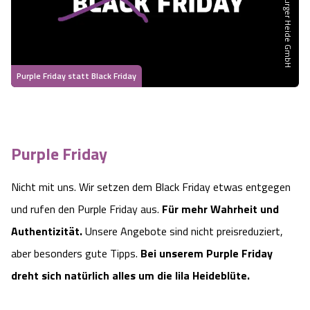
Heideflächen
Naturpark Südheide
Quad Bahn Bispingen
Thermen
Die Hansestadt Lüneburg
Hoher Kontrast Modus:
Freizeitparks
Naturerlebnis im Frühling
Kletterparks
Vegan, Fasten & Co.
Sehenswürdigkeiten Lüneburg
A
A
Schriftgröße:
A
Purple Friday statt Black Friday
Vital Urlaub
Naturerlebnis im Sommer
Designer Outlet Soltau
Gesund & Fit
Shopping Lüneburg
Städte
Naturerlebnis im Herbst
Abenteuerlabyrinth
Balance
Kulinarisches Lüneburg
Purple Friday
Hotels
Naturerlebnis im Winter
Heide Himmel Baumwipfelpfad
Wellness-Kurzurlaub
Unterkünfte Lüneburg
Nicht mit uns. Wir setzen dem Black Friday etwas entgegen
Ferienwohnungen
und rufen den Purple Friday aus.
Für mehr Wahrheit und
Ausflugsziele
Adventure Schnucken Golf
Wellness-Unterkünfte
Veranstaltungen & Führungen Lüneburg
Authentizität.
Unsere Angebote sind nicht preisreduziert,
Ferienhäuser
Wandern
Serengeti Park
aber besonders gute Tipps.
Bei unserem Purple Friday
Hotels mit Schwimmbad
Die Residenzstadt Celle
dreht sich natürlich alles um die lila Heideblüte.
Pensionen
Fahrrad Urlaub
Weltvogelpark Walsrode
THERMEplus® Unterkünfte
Sehenswürdigkeiten Celle