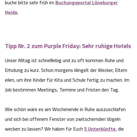
buche bitte sehr früh im
Buchungsportal Lüneburger
Angebote
Urlaub auf dem Bauernhof
Battle Kart Bispingen
Heide
.
Kontakt
Landschaftsführungen
Adventure District Bispingen
Tipp Nr. 2 zum Purple Friday: Sehr ruhige Hotels
Veranstaltungen
Unterkünfte
Unser Alltag ist schnelllebig und zu oft kommen Ruhe und
Ausflugsziele
Erholung zu kurz. Schon morgens klingelt der Wecker, Eltern
eilen, um ihre Kinder für Kita und Schule fertig zu machen. Im
Job bestimmen Meetings, Termine und Fristen den Tag.
Wie schön wäre es am Wochenende in Ruhe auszuschlafen
und sich bei offenem Fenster von zwitschernden Vögeln
wecken zu lassen? Wir haben für Euch
5 Unterkünfte
, die