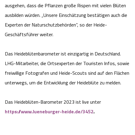
ausgehen, dass die Pflanzen große Rispen mit vielen Blüten
Angebote
Urlaub auf dem Bauernhof
Battle Kart Bispingen
ausbilden würden. „Unsere Einschätzung bestätigen auch die
Experten der Naturschutzbehörden“, so der Heide-
Kontakt
Landschaftsführungen
Adventure District Bispingen
Geschäftsführer weiter.
Veranstaltungen
Unterkünfte
Das Heideblütenbarometer ist einzigartig in Deutschland.
Ausflugsziele
LHG-Mitarbeiter, die Ortsexperten der Touristen Infos, sowie
freiwillige Fotografen und Heide-Scouts sind auf den Flächen
unterwegs, um die Entwicklung der Heideblüte zu melden.
Das Heideblüten-Barometer 2023 ist live unter
https://www.lueneburger-heide.de/3452
.