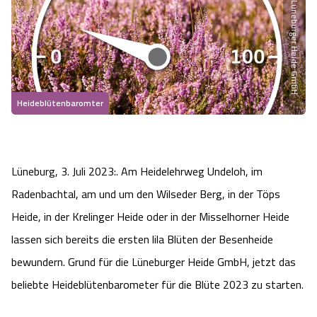
Partner der Lüneburger Heide GmbH
Heideflächen
Naturpark Südheide
Quad Bahn Bispingen
Thermen
Die Hansestadt Lüneburg
Hoher Kontrast Modus:
Freizeitparks
Naturerlebnis im Frühling
Kletterparks
Vegan, Fasten & Co.
Sehenswürdigkeiten Lüneburg
A
A
Schriftgröße:
A
Vital Urlaub
Naturerlebnis im Sommer
Designer Outlet Soltau
Gesund & Fit
Shopping Lüneburg
Heideblütenbaromter
Städte
Naturerlebnis im Herbst
Abenteuerlabyrinth
Balance
Kulinarisches Lüneburg
Hotels
Lüneburg, 3. Juli 2023:. Am Heidelehrweg Undeloh, im
Naturerlebnis im Winter
Heide Himmel Baumwipfelpfad
Wellness-Kurzurlaub
Unterkünfte Lüneburg
Radenbachtal, am und um den Wilseder Berg, in der Töps
Ferienwohnungen
Ausflugsziele
Heide, in der Krelinger Heide oder in der Misselhorner Heide
Adventure Schnucken Golf
Wellness-Unterkünfte
Veranstaltungen & Führungen Lüneburg
lassen sich bereits die ersten lila Blüten der Besenheide
Ferienhäuser
Wandern
Serengeti Park
Hotels mit Schwimmbad
bewundern. Grund für die Lüneburger Heide GmbH, jetzt das
Die Residenzstadt Celle
beliebte Heideblütenbarometer für die Blüte 2023 zu starten.
Pensionen
Fahrrad Urlaub
Weltvogelpark Walsrode
THERMEplus® Unterkünfte
Sehenswürdigkeiten Celle