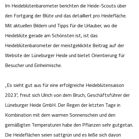
Im Heideblütenbarometer berichten die Heide-Scouts über
Camping
Reiten
Wildpark Lüneburger Heide
Veranstaltungen
Shopping Celle
den Fortgang der Blüte und das detailliert pro Heidefläche.
Urlaub auf dem Bauernhof
Mit aktuellen Bildern und Tipps für die Urlauber, wo die
Kutschen
Wildpark Schwarze Berge
Kulinarisches Celle
Heideblüte gerade am Schönsten ist, ist das
Urlaub mit Hund
Regionale Küche
Otter Zentrum
Heideblütenbarometer der meistgeklickte Beitrag auf der
Unterkünfte Celle
Website der Lüneburger Heide und bietet Orientierung für
Last Minute
Tiere
Wildpark Müden
Veranstaltungen & Führungen Celle
Besucher und Einheimische.
Anreise
HeideSpezialitäten
Snow World Bispingen
„Es sieht gut aus für eine erfolgreiche Heideblütensaison
2023“, freut sich Ulrich von dem Bruch, Geschäftsführer der
Kataloge
Unterkünfte
Ralf Schumacher Kart & Bowl
Lüneburger Heide GmbH. Der Regen der letzten Tage in
Videos
Naturhotels
Kombination mit dem warmen Sonnenschein und den
Das verrückte Haus
gemäßigten Temperaturen habe den Pflanzen sehr gutgetan.
Shop
Urlaub mit Hund
Abenteuerland Trampolin-Park
Die Heideflächen seien sattgrün und es ließe sich davon