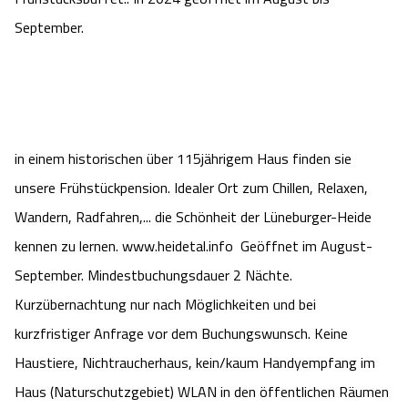
Camping
Reiten
Wildpark Lüneburger Heide
September.
Veranstaltungen
Shopping Celle
Urlaub auf dem Bauernhof
Kutschen
Wildpark Schwarze Berge
Kulinarisches Celle
Urlaub mit Hund
Regionale Küche
Otter Zentrum
Unterkünfte Celle
in einem historischen über 115jährigem Haus finden sie
Last Minute
Tiere
Wildpark Müden
unsere Frühstückpension. Idealer Ort zum Chillen, Relaxen,
Veranstaltungen & Führungen Celle
Wandern, Radfahren,... die Schönheit der Lüneburger-Heide
Anreise
HeideSpezialitäten
Snow World Bispingen
kennen zu lernen. www.heidetal.info Geöffnet im August-
September. Mindestbuchungsdauer 2 Nächte.
Kataloge
Unterkünfte
Ralf Schumacher Kart & Bowl
Kurzübernachtung nur nach Möglichkeiten und bei
Videos
kurzfristiger Anfrage vor dem Buchungswunsch. Keine
Naturhotels
Das verrückte Haus
Haustiere, Nichtraucherhaus, kein/kaum Handyempfang im
Shop
Urlaub mit Hund
Abenteuerland Trampolin-Park
Haus (Naturschutzgebiet) WLAN in den öffentlichen Räumen