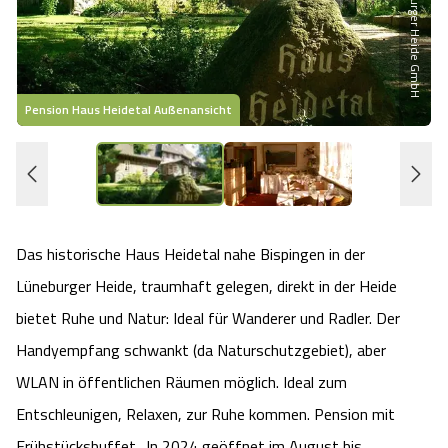
Heideflächen
Naturpark Südheide
Quad Bahn Bispingen
Thermen
Die Hansestadt Lüneburg
Hoher Kontrast Modus:
Freizeitparks
Naturerlebnis im Frühling
Kletterparks
Vegan, Fasten & Co.
Sehenswürdigkeiten Lüneburg
A
A
Schriftgröße:
A
Pension Haus Heidetal Außenansicht
Vital Urlaub
Naturerlebnis im Sommer
Designer Outlet Soltau
Gesund & Fit
Shopping Lüneburg
Städte
Naturerlebnis im Herbst
Abenteuerlabyrinth
Balance
Kulinarisches Lüneburg
Hotels
Naturerlebnis im Winter
Heide Himmel Baumwipfelpfad
Wellness-Kurzurlaub
Das historische Haus Heidetal nahe Bispingen in der
Unterkünfte Lüneburg
Lüneburger Heide, traumhaft gelegen, direkt in der Heide
Ferienwohnungen
Ausflugsziele
Adventure Schnucken Golf
Wellness-Unterkünfte
Veranstaltungen & Führungen Lüneburg
bietet Ruhe und Natur: Ideal für Wanderer und Radler. Der
Handyempfang schwankt (da Naturschutzgebiet), aber
Ferienhäuser
Wandern
Serengeti Park
Hotels mit Schwimmbad
Die Residenzstadt Celle
WLAN in öffentlichen Räumen möglich. Ideal zum
Pensionen
Entschleunigen, Relaxen, zur Ruhe kommen. Pension mit
Fahrrad Urlaub
Weltvogelpark Walsrode
THERMEplus® Unterkünfte
Sehenswürdigkeiten Celle
Frühstücksbuffet.. In 2024 geöffnet im August bis