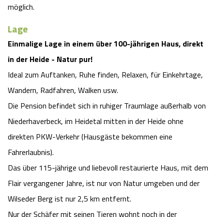
möglich.
Angebote
Urlaub auf dem Bauernhof
Battle Kart Bispingen
Lage
Kontakt
Einmalige Lage in einem über 100-jährigen Haus, direkt
Landschaftsführungen
Adventure District Bispingen
in der Heide - Natur pur!
Veranstaltungen
Unterkünfte
Ideal zum Auftanken, Ruhe finden, Relaxen, für Einkehrtage,
Wandern, Radfahren, Walken usw.
Ausflugsziele
Die Pension befindet sich in ruhiger Traumlage außerhalb von
Niederhaverbeck, im Heidetal mitten in der Heide ohne
direkten PKW-Verkehr (Hausgäste bekommen eine
Fahrerlaubnis).
Das über 115-jährige und liebevoll restaurierte Haus, mit dem
Flair vergangener Jahre, ist nur von Natur umgeben und der
Wilseder Berg ist nur 2,5 km entfernt.
Nur der Schäfer mit seinen Tieren wohnt noch in der