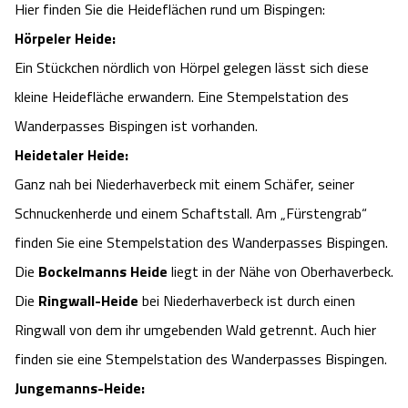
Hier finden Sie die Heideflächen rund um Bispingen:
Camping
Reiten
Wildpark Lüneburger Heide
Veranstaltungen
Shopping Celle
Hörpeler Heide:
Ein Stückchen nördlich von Hörpel gelegen lässt sich diese
Urlaub auf dem Bauernhof
Kutschen
Wildpark Schwarze Berge
Kulinarisches Celle
kleine Heidefläche erwandern. Eine Stempelstation des
Urlaub mit Hund
Wanderpasses Bispingen ist vorhanden.
Regionale Küche
Otter Zentrum
Unterkünfte Celle
Heidetaler Heide:
Last Minute
Tiere
Wildpark Müden
Ganz nah bei Niederhaverbeck mit einem Schäfer, seiner
Veranstaltungen & Führungen Celle
Schnuckenherde und einem Schaftstall. Am „Fürstengrab“
Anreise
HeideSpezialitäten
Snow World Bispingen
finden Sie eine Stempelstation des Wanderpasses Bispingen.
Die
Bockelmanns Heide
liegt in der Nähe von Oberhaverbeck.
Kataloge
Unterkünfte
Ralf Schumacher Kart & Bowl
Die
Ringwall-Heide
bei Niederhaverbeck ist durch einen
Ringwall von dem ihr umgebenden Wald getrennt. Auch hier
Videos
Naturhotels
Das verrückte Haus
finden sie eine Stempelstation des Wanderpasses Bispingen.
Shop
Urlaub mit Hund
Jungemanns-Heide:
Abenteuerland Trampolin-Park