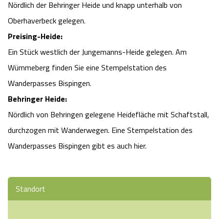
Nördlich der Behringer Heide und knapp unterhalb von
Angebote
Urlaub auf dem Bauernhof
Battle Kart Bispingen
Oberhaverbeck gelegen.
Preising-Heide:
Kontakt
Landschaftsführungen
Adventure District Bispingen
Ein Stück westlich der Jungemanns-Heide gelegen. Am
Wümmeberg finden Sie eine Stempelstation des
Veranstaltungen
Unterkünfte
Wanderpasses Bispingen.
Behringer Heide:
Ausflugsziele
Nördlich von Behringen gelegene Heidefläche mit Schaftstall,
durchzogen mit Wanderwegen. Eine Stempelstation des
Wanderpasses Bispingen gibt es auch hier.
Standort