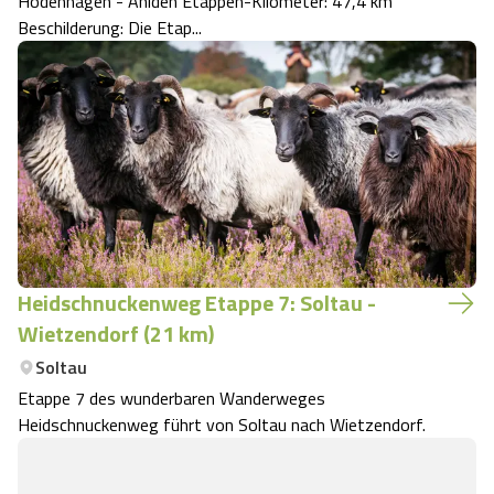
Hodenhagen - Ahlden Etappen-Kilometer: 47,4 km
Beschilderung: Die Etap...
Angebote
Urlaub auf dem Bauernhof
Battle Kart Bispingen
Kontakt
Landschaftsführungen
Adventure District Bispingen
Veranstaltungen
Unterkünfte
Ausflugsziele
Heidschnuckenweg Etappe 7: Soltau -
Wietzendorf (21 km)
Soltau
Etappe 7 des wunderbaren Wanderweges
Heidschnuckenweg führt von Soltau nach Wietzendorf.