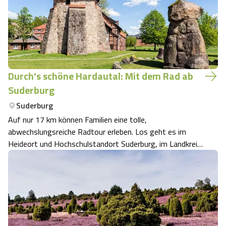
Durch’s schöne Hardautal: Mit dem Rad ab
Suderburg
Suderburg
Auf nur 17 km können Familien eine tolle,
abwechslungsreiche Radtour erleben. Los geht es im
Heideort und Hochschulstandort Suderburg, im Landkreis
Uelzen. Hier lässt sich schon vor dem Start unter
anderem die St.-Remigius-Kirche mit ihrem 1000 Jahre
alten Feldstein-Turm besichtigen.