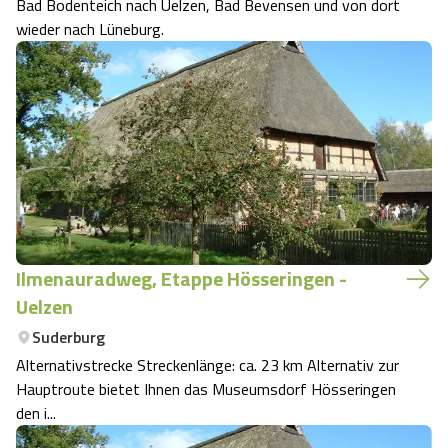
Bad Bodenteich nach Uelzen, Bad Bevensen und von dort
wieder nach Lüneburg.
Angebote
Urlaub auf dem Bauernhof
Battle Kart Bispingen
Kontakt
Landschaftsführungen
Adventure District Bispingen
Veranstaltungen
Unterkünfte
Ausflugsziele
Ilmenauradweg, Etappe Hösseringen -
Uelzen
Suderburg
Alternativstrecke Streckenlänge: ca. 23 km Alternativ zur
Hauptroute bietet Ihnen das Museumsdorf Hösseringen
den i...