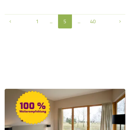
1
...
5
...
40