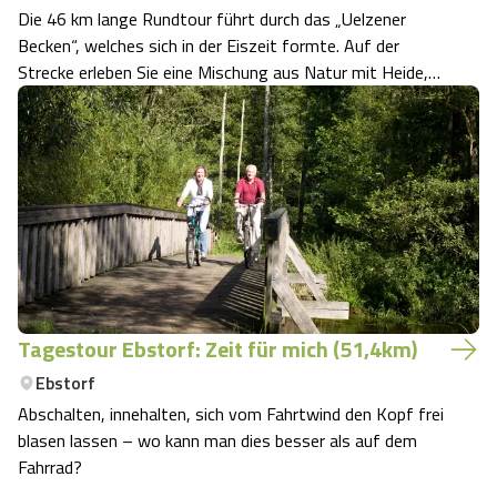
Die 46 km lange Rundtour führt durch das „Uelzener
Becken“, welches sich in der Eiszeit formte. Auf der
Strecke erleben Sie eine Mischung aus Natur mit Heide,
Moor und Wasser und Kultur in Form von Kirchen,
Kapellen und archäologischen Zeitspuren wie
Hügelgräbern. Im Sommer und Herbst stehen die Ch…
Tagestour Ebstorf: Zeit für mich (51,4km)
Ebstorf
Abschalten, innehalten, sich vom Fahrtwind den Kopf frei
blasen lassen – wo kann man dies besser als auf dem
Fahrrad?