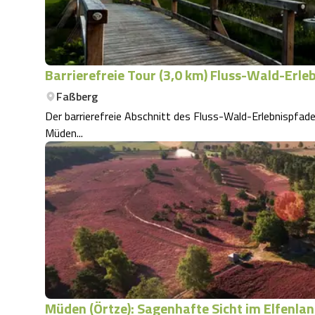
Barrierefreie Tour (3,0 km) Fluss-Wald-Erle
Faßberg
Der barrierefreie Abschnitt des Fluss-Wald-Erlebnispfades
Müden...
Müden (Örtze): Sagenhafte Sicht im Elfenlan