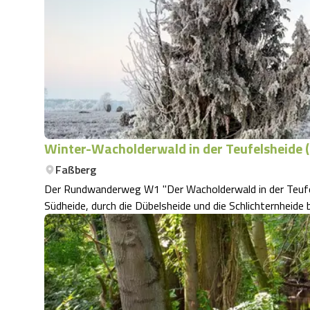
Winter-Wacholderwald in der Teufelsheide 
Faßberg
Der Rundwanderweg W1 "Der Wacholderwald in der Teufels
Südheide, durch die Dübelsheide und die Schlichternheide 