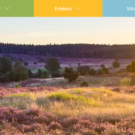
r
Erlebnis
Vit