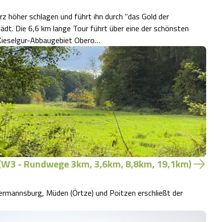
z höher schlagen und führt ihn durch "das Gold der
ädt. Die 6,6 km lange Tour führt über eine der schönsten
 Kieselgur-Abbaugebiet Obero…
 (W3 - Rundwege 3km, 3,6km, 8,8km, 19,1km)