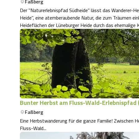
Faßberg
Der "Naturerlebnispfad Südheide" lässt das Wanderer-Her
Heide", eine atemberaubende Natur, die zum Träumen einl
Heideflächen der Lüneburger Heide durch das ehemalige
Bunter Herbst am Fluss-Wald-Erlebnispfad
Faßberg
Eine Herbstwanderung für die ganze Familie! Zwischen Hermannsburg, Müden (Örtze) und Poitzen erschließt der
Fluss-Wald...