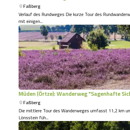
Faßberg
Verlauf des Rundweges Die kurze Tour des Rundwanderweges W4 mit 5,5 km Länge führt durch eine Heidefläche
mit einigen...
Müden (Örtze): Wanderweg "Sagenhafte Sich
Faßberg
Die mittlere Tour des Wanderweges umfasst 11,2 km und s
Lönsstein füh...