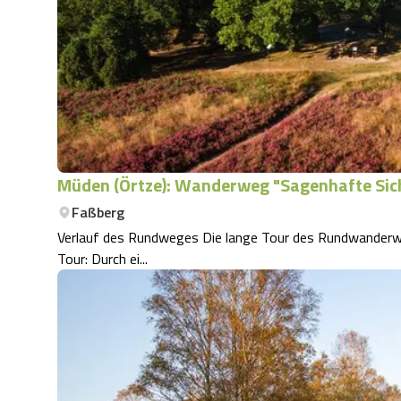
Müden (Örtze): Wanderweg "Sagenhafte Sich
Faßberg
Verlauf des Rundweges Die lange Tour des Rundwanderweges W4 mit 15,1 km Länge folgt zunächst der kurzen
Tour: Durch ei...