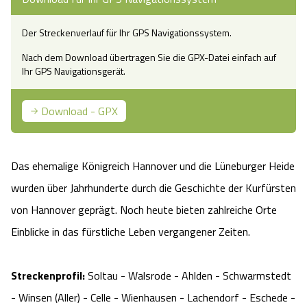
Camping
Reiten
Wildpark Lüneburger Heide
Veranstaltungen
Shopping Celle
Der Streckenverlauf für Ihr GPS Navigationssystem.
Urlaub auf dem Bauernhof
Kutschen
Nach dem Download übertragen Sie die GPX-Datei einfach auf
Wildpark Schwarze Berge
Kulinarisches Celle
Ihr GPS Navigationsgerät.
Urlaub mit Hund
Regionale Küche
Otter Zentrum
Unterkünfte Celle
Download - GPX
Last Minute
Tiere
Wildpark Müden
Veranstaltungen & Führungen Celle
Das ehemalige Königreich Hannover und die Lüneburger Heide
Anreise
HeideSpezialitäten
Snow World Bispingen
wurden über Jahrhunderte durch die Geschichte der Kurfürsten
von Hannover geprägt. Noch heute bieten zahlreiche Orte
Kataloge
Unterkünfte
Ralf Schumacher Kart & Bowl
Einblicke in das fürstliche Leben vergangener Zeiten.
Videos
Naturhotels
Das verrückte Haus
Streckenprofil:
Soltau - Walsrode - Ahlden - Schwarmstedt
Shop
Urlaub mit Hund
Abenteuerland Trampolin-Park
- Winsen (Aller) - Celle - Wienhausen - Lachendorf - Eschede -