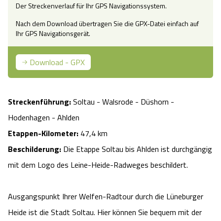
Der Streckenverlauf für Ihr GPS Navigationssystem.
Camping
Reiten
Wildpark Lüneburger Heide
Veranstaltungen
Shopping Celle
Nach dem Download übertragen Sie die GPX-Datei einfach auf
Ihr GPS Navigationsgerät.
Urlaub auf dem Bauernhof
Kutschen
Wildpark Schwarze Berge
Kulinarisches Celle
Download - GPX
Urlaub mit Hund
Regionale Küche
Otter Zentrum
Unterkünfte Celle
Last Minute
Tiere
Wildpark Müden
Streckenführung:
Soltau - Walsrode - Düshorn -
Veranstaltungen & Führungen Celle
Hodenhagen - Ahlden
Anreise
HeideSpezialitäten
Snow World Bispingen
Etappen-Kilometer:
47,4 km
Beschilderung:
Die Etappe Soltau bis Ahlden ist durchgängig
Kataloge
Unterkünfte
Ralf Schumacher Kart & Bowl
mit dem Logo des Leine-Heide-Radweges beschildert.
Videos
Naturhotels
Das verrückte Haus
Ausgangspunkt Ihrer Welfen-Radtour durch die Lüneburger
Shop
Urlaub mit Hund
Abenteuerland Trampolin-Park
Heide ist die Stadt Soltau. Hier können Sie bequem mit der