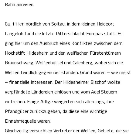
Bahn anreisen.
Angebote
Urlaub auf dem Bauernhof
Battle Kart Bispingen
Ca. 11 km nördlich von Soltau, in dem kleinen Heideort
Kontakt
Landschaftsführungen
Adventure District Bispingen
Langeloh fand die letzte Ritterschlacht Europas statt. Es
ging hier um den Ausbruch eines Konfliktes zwischen dem
Veranstaltungen
Unterkünfte
Hochstift Hildesheim und den welfischen Fürstentümern
Braunschweig-Wolfenbüttel und Calenberg, wobei sich die
Ausflugsziele
Welfen feindlich gegenüber standen. Grund waren – wie meist
– finanzielle Interessen: Der Hildesheimer Bischof wollte
verpfändete Ländereien einlösen und vom Adel Steuern
eintreiben. Einige Adlige weigerten sich allerdings, ihre
Pfandgüter zurückzugeben, da diese eine wichtige
Einnahmequelle waren.
Gleichzeitig versuchten Vertreter der Welfen, Gebiete, die sie